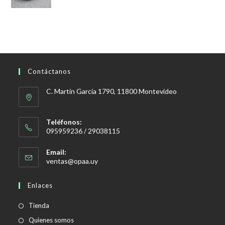
precios:
desde
$1.150,00
hasta
$1.200,00
Contáctanos
C. Martín García 1790, 11800 Montevideo
Teléfonos:
095959236 / 29038115
Email:
Se
ventas@opaa.uy
abre
en
Enlaces
tu
aplicación
Tienda
Quienes somos