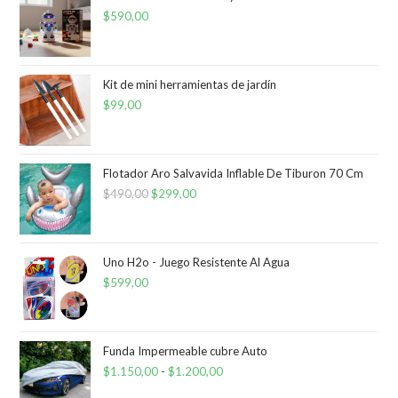
$
590,00
Kit de mini herramientas de jardín
$
99,00
Flotador Aro Salvavida Inflable De Tiburon 70 Cm
$
490,00
El
$
299,00
El
precio
precio
original
actual
era:
es:
Uno H2o - Juego Resistente Al Agua
$
599,00
$490,00.
$299,00.
Funda Impermeable cubre Auto
$
1.150,00
-
$
1.200,00
Rango
de