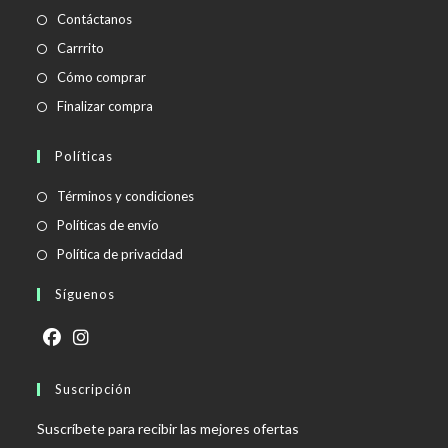
Contáctanos
Carrrito
Cómo comprar
Finalizar compra
Políticas
Se
Términos y condiciones
abre
Se
Políticas de envío
en
abre
Se
Política de privacidad
una
en
abre
Síguenos
nueva
una
en
pestaña
nueva
una
pestaña
nueva
Se
Se
pestaña
abre
Suscripción
abre
en
en
Suscríbete para recibir las mejores ofertas
una
una