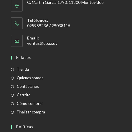
C. Martín García 1790, 11800 Montevideo
Teléfonos:
095959236 / 29038115
Email:
Se
ventas@opaa.uy
abre
en
Enlaces
tu
aplicación
Tienda
Quienes somos
Contáctanos
Carrrito
Cómo comprar
Finalizar compra
Políticas