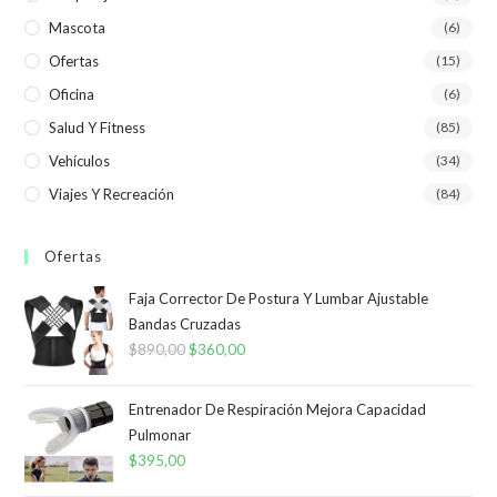
Mascota
(6)
Ofertas
(15)
Oficina
(6)
Salud Y Fitness
(85)
Vehículos
(34)
Viajes Y Recreación
(84)
Ofertas
Faja Corrector De Postura Y Lumbar Ajustable
Bandas Cruzadas
$
890,00
El
$
360,00
El
precio
precio
original
actual
Entrenador De Respiración Mejora Capacidad
era:
es:
Pulmonar
$
395,00
$890,00.
$360,00.