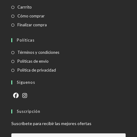
Carrrito
Cómo comprar
Finalizar compra
Políticas
Se
Términos y condiciones
abre
Se
Políticas de envío
en
abre
Se
Política de privacidad
una
en
abre
Síguenos
nueva
una
en
pestaña
nueva
una
pestaña
nueva
Se
Se
pestaña
abre
Suscripción
abre
en
en
Suscríbete para recibir las mejores ofertas
una
una
nueva
nueva