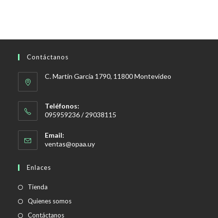
Contáctanos
C. Martín García 1790, 11800 Montevideo
Teléfonos:
095959236 / 29038115
Email:
Se
ventas@opaa.uy
abre
en
Enlaces
tu
aplicación
Tienda
Quienes somos
Contáctanos