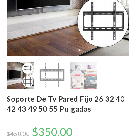
Soporte De Tv Pared Fijo 26 32 40
42 43 49 50 55 Pulgadas
$
350,00
El
El
precio
precio
$
450,00