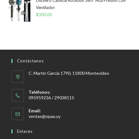
Duchero Cabezal Rotación 360° Alta Presión Con
Ventilador
$
300,00
Contáctanos
C. Martín García 1790, 11800 Montevideo
Teléfonos:
095959236 / 29038115
Email:
Se
ventas@opaa.uy
abre
en
Enlaces
tu
aplicación