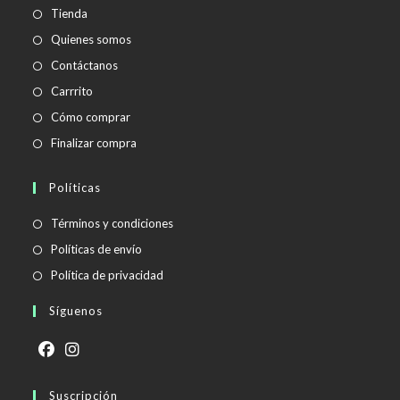
Tienda
Quienes somos
Contáctanos
Carrrito
Cómo comprar
Finalizar compra
Políticas
Se
Términos y condiciones
abre
Se
Políticas de envío
en
abre
Se
Política de privacidad
una
en
abre
Síguenos
nueva
una
en
pestaña
nueva
una
pestaña
nueva
Se
Se
pestaña
abre
Suscripción
abre