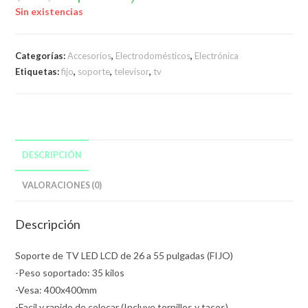
original
actual
era:
es:
Sin existencias
$450,00.
$350,00.
Categorías:
Accesorios
,
Electrodomésticos
,
Electrónica
Etiquetas:
fijo
,
soporte
,
televisor
,
tv
DESCRIPCIÓN
VALORACIONES (0)
Descripción
Soporte de TV LED LCD de 26 a 55 pulgadas (FIJO)
-Peso soportado: 35 kilos
-Vesa: 400x400mm
-Facil y rapido de colocar (Incluye tornillos y tacos).