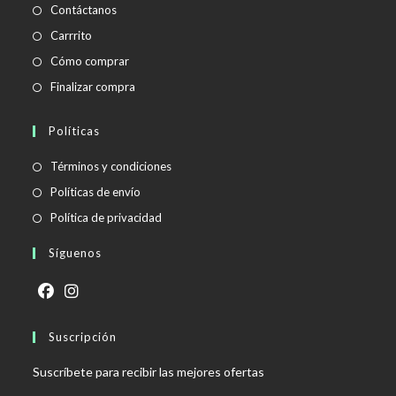
Contáctanos
Carrrito
Cómo comprar
Finalizar compra
Políticas
Se
Términos y condiciones
abre
Se
Políticas de envío
en
abre
Se
Política de privacidad
una
en
abre
Síguenos
nueva
una
en
pestaña
nueva
una
pestaña
nueva
Se
Se
pestaña
abre
Suscripción
abre
en
en
Suscríbete para recibir las mejores ofertas
una
una