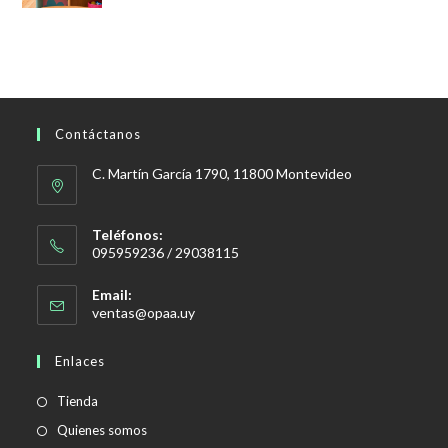
Contáctanos
C. Martín García 1790, 11800 Montevideo
Teléfonos:
095959236 / 29038115
Email:
Se
ventas@opaa.uy
abre
en
Enlaces
tu
aplicación
Tienda
Quienes somos