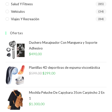
Salud Y Fitness
(85)
Vehículos
(34)
Viajes Y Recreación
(84)
Ofertas
Duchero Masajeador Con Manguera y Soporte
Adhesivo
$
490,00
Plantillas 4D deportivas de espuma viscoelástica
$
599,00
El
$
299,00
El
precio
precio
original
actual
era:
es:
Mochila Peluche De Capybara 35cm Carpincho 2 En
1
$599,00.
$299,00.
$
1.300,00