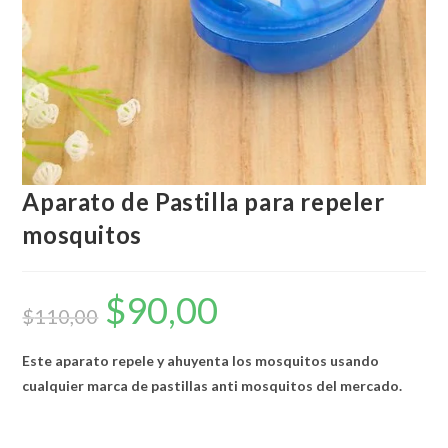
Aparato de Pastilla para repeler
mosquitos
$
90,00
El
El
precio
precio
$
110,00
original
actual
era:
es:
$110,00.
$90,00.
Este aparato repele y ahuyenta los mosquitos usando
cualquier marca de pastillas anti mosquitos del mercado.