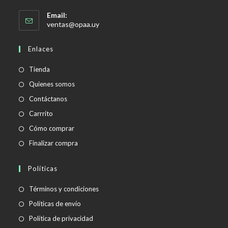
Email:
Se
ventas@opaa.uy
abre
en
Enlaces
tu
aplicación
Tienda
Quienes somos
Contáctanos
Carrrito
Cómo comprar
Finalizar compra
Políticas
Se
Términos y condiciones
abre
Se
Políticas de envío
en
abre
Se
Política de privacidad
una