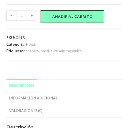
Aparato
-
+
AÑADIR AL CARRITO
de
Pastilla
para
SKU:
0118
repeler
Categoría:
Hogar
mosquitos
Etiquetas:
aparato
,
pastilla
,
repele mosquito
cantidad
DESCRIPCIÓN
INFORMACIÓN ADICIONAL
VALORACIONES (0)
Descripción