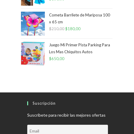
Cometa Barrilete de Mariposa 100
x 65 cm
$
210,00
El
$
180,00
El
precio
precio
original
actual
Juego Mi Primer Pista Parking Para
era:
es:
Los Mas Chiquitos Autos
$
650,00
$210,00.
$180,00.
Suscripción
Suscríbete para recibir las mejores ofertas