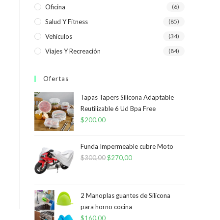
Oficina
(6)
Salud Y Fitness
(85)
Vehículos
(34)
Viajes Y Recreación
(84)
Ofertas
Tapas Tapers Silicona Adaptable
Reutilizable 6 Ud Bpa Free
$
200,00
Funda Impermeable cubre Moto
$
300,00
El
$
270,00
El
precio
precio
original
actual
era:
es:
2 Manoplas guantes de Silicona
para horno cocina
$300,00.
$270,00.
$
160,00