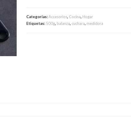
Categorías:
Accesorios
,
Cocina
,
Hogar
Etiquetas:
500g
,
balanza
,
cuchara
,
medidora