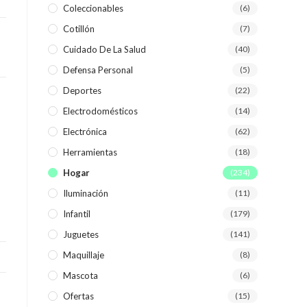
Coleccionables
(6)
Cotillón
(7)
WEB
Cuidado De La Salud
(40)
Defensa Personal
(5)
Deportes
(22)
Electrodomésticos
(14)
Electrónica
(62)
Herramientas
(18)
Hogar
(234)
Iluminación
(11)
Infantil
(179)
Juguetes
(141)
Maquillaje
(8)
Mascota
(6)
Ofertas
(15)