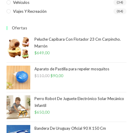
Vehículos
(34)
Viajes Y Recreación
(84)
Ofertas
Peluche Capibara Con Flotador 23 Cm Carpincho.
Marrón
$
649,00
Aparato de Pastilla para repeler mosquitos
$
110,00
El
$
90,00
El
precio
precio
original
actual
era:
es:
Perro Robot De Juguete Electrónico Solar Mecánico
Infantil
$110,00.
$90,00.
$
650,00
Bandera De Uruguay Oficial 90 X 150 Cm