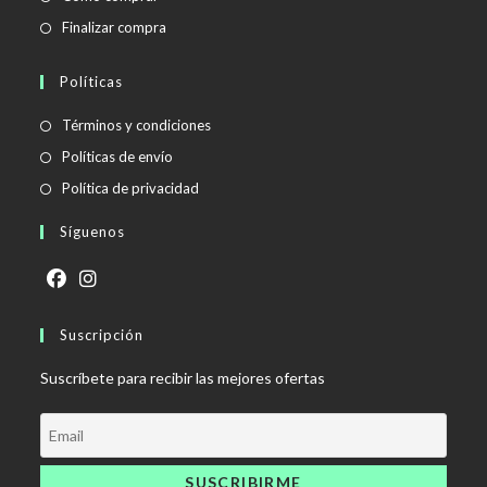
Finalizar compra
Políticas
Se
Términos y condiciones
abre
Se
Políticas de envío
en
abre
Se
Política de privacidad
una
en
abre
Síguenos
nueva
una
en
pestaña
nueva
una
pestaña
nueva
Se
Se
pestaña
abre
Suscripción
abre
en
en
Suscríbete para recibir las mejores ofertas
una
una
nueva
nueva
pestaña
pestaña