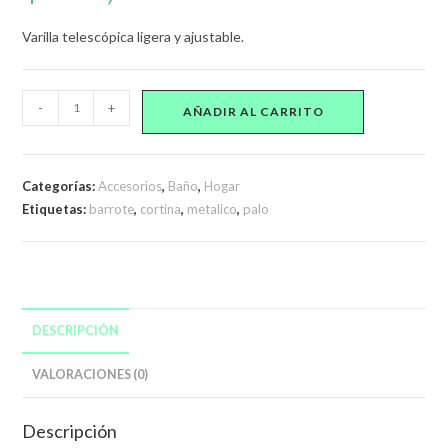
Varilla telescópica ligera y ajustable.
Palo
-
+
AÑADIR AL CARRITO
Extensible
Barrote
Cortina
Categorías:
Accesorios
,
Baño
,
Hogar
De
Etiquetas:
barrote
,
cortina
,
metalico
,
palo
Baño
70-
120cm
Metálico
cantidad
DESCRIPCIÓN
VALORACIONES (0)
Descripción