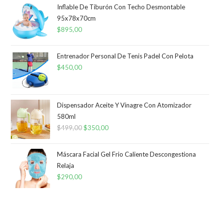
Inflable De Tiburón Con Techo Desmontable
95x78x70cm
$
895,00
Entrenador Personal De Tenis Padel Con Pelota
$
450,00
Dispensador Aceite Y Vinagre Con Atomizador
580ml
$
499,00
El
$
350,00
El
precio
precio
original
actual
Máscara Facial Gel Frio Caliente Descongestiona
era:
es:
Relaja
$
290,00
$499,00.
$350,00.