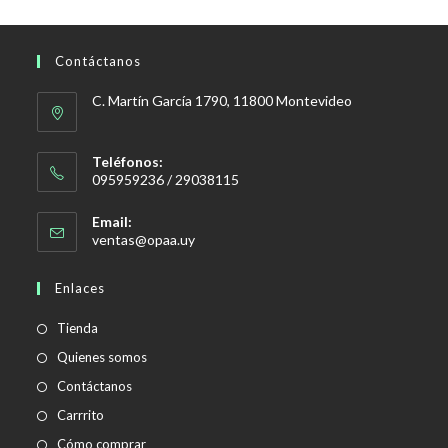
Contáctanos
C. Martín García 1790, 11800 Montevideo
Teléfonos:
095959236 / 29038115
Email:
Se
ventas@opaa.uy
abre
en
Enlaces
tu
aplicación
Tienda
Quienes somos
Contáctanos
Carrrito
Cómo comprar