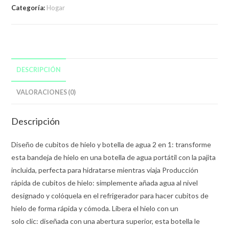
Silicona
Categoría:
Hogar
Y
Bandejas
Para
Cubitos
De
DESCRIPCIÓN
Hielo
Con
VALORACIONES (0)
Sorbito
cantidad
Descripción
Diseño de cubitos de hielo y botella de agua 2 en 1: transforme
esta bandeja de hielo en una botella de agua portátil con la pajita
incluida, perfecta para hidratarse mientras viaja Producción
rápida de cubitos de hielo: simplemente añada agua al nivel
designado y colóquela en el refrigerador para hacer cubitos de
hielo de forma rápida y cómoda. Libera el hielo con un
solo clic: diseñada con una abertura superior, esta botella le