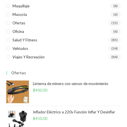
Maquillaje
(8)
Mascota
(6)
Ofertas
(15)
Oficina
(6)
Salud Y Fitness
(85)
Vehículos
(34)
Viajes Y Recreación
(84)
Ofertas
Linterna de minero con sensor de movimiento
$
400,00
Inflador Eléctrico a 220v Función Inflar Y Desinflar
$
450,00