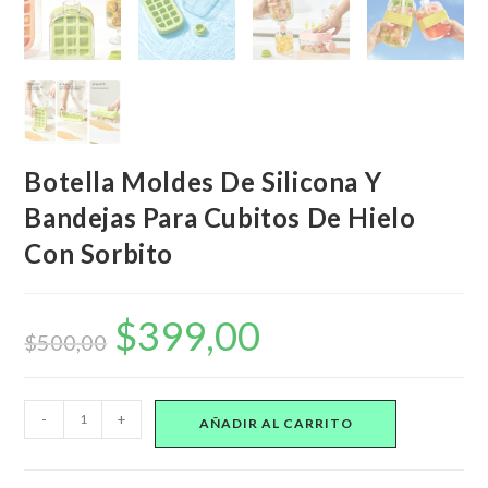
Botella Moldes De Silicona Y
Bandejas Para Cubitos De Hielo
Con Sorbito
$
399,00
El
El
precio
precio
$
500,00
original
actual
era:
es:
$500,00.
$399,00.
Botella
-
+
AÑADIR AL CARRITO
Moldes
De