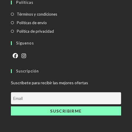
Políticas
Se
Términos y condiciones
abre
Se
Políticas de envío
en
abre
Se
Política de privacidad
una
en
abre
Síguenos
nueva
una
en
pestaña
nueva
una
pestaña
nueva
Se
Se
pestaña
abre
Suscripción
abre
en
en
Suscríbete para recibir las mejores ofertas
una
una
nueva
nueva
pestaña
pestaña