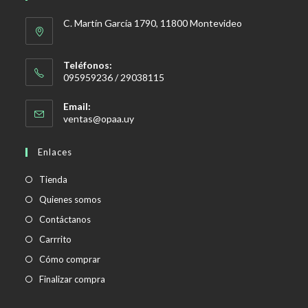
C. Martín García 1790, 11800 Montevideo
Teléfonos:
095959236 / 29038115
Email:
Se
ventas@opaa.uy
abre
en
Enlaces
tu
aplicación
Tienda
Quienes somos
Contáctanos
Carrrito
Cómo comprar
Finalizar compra