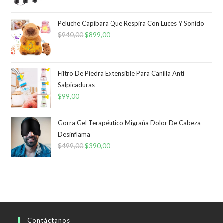
Peluche Capibara Que Respira Con Luces Y Sonido
$
940,00
El
$
899,00
El
precio
precio
original
actual
era:
es:
Filtro De Piedra Extensible Para Canilla Anti
Salpicaduras
$940,00.
$899,00.
$
99,00
Gorra Gel Terapéutico Migraña Dolor De Cabeza
Desinflama
$
499,00
El
$
390,00
El
precio
precio
original
actual
era:
es:
$499,00.
$390,00.
Contáctanos