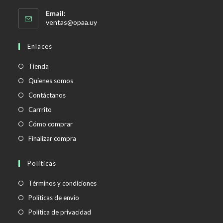
Email:
Se
ventas@opaa.uy
abre
en
Enlaces
tu
aplicación
Tienda
Quienes somos
Contáctanos
Carrrito
Cómo comprar
Finalizar compra
Políticas
Se
Términos y condiciones
abre
Se
Políticas de envío
en
abre
Se
Política de privacidad
una
en