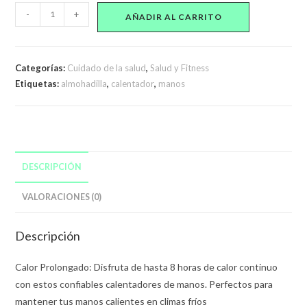
Par
-
+
AÑADIR AL CARRITO
Almohadillas
Calentador
De
Categorías:
Cuidado de la salud
,
Salud y Fitness
manos
Etiquetas:
almohadilla
,
calentador
,
manos
cantidad
DESCRIPCIÓN
VALORACIONES (0)
Descripción
Calor Prolongado: Disfruta de hasta 8 horas de calor continuo
con estos confiables calentadores de manos. Perfectos para
mantener tus manos calientes en climas fríos