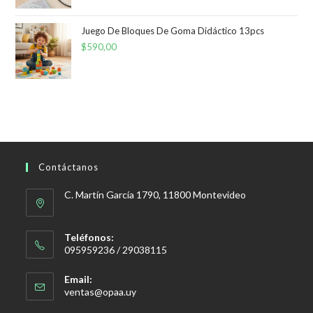
Juego De Bloques De Goma Didáctico 13pcs
$
590,00
Contáctanos
C. Martín García 1790, 11800 Montevideo
Teléfonos:
095959236 / 29038115
Email:
Se
ventas@opaa.uy
abre