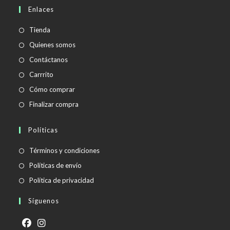
en
Enlaces
tu
aplicación
Tienda
Quienes somos
Contáctanos
Carrrito
Cómo comprar
Finalizar compra
Políticas
Se
Términos y condiciones
abre
Se
Políticas de envío
en
abre
Se
Política de privacidad
una
en
abre
Síguenos
nueva
una
en
pestaña
nueva
una
pestaña