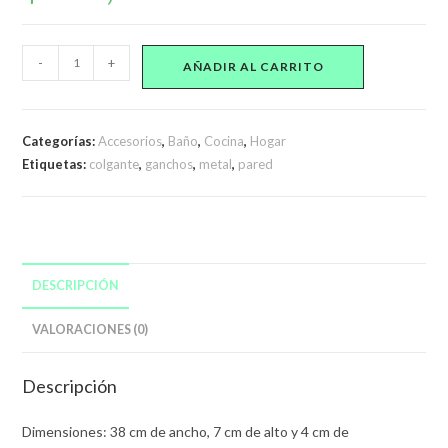
Colgante
-
+
AÑADIR AL CARRITO
De
Pared
Metálico
Categorías:
Accesorios
,
Baño
,
Cocina
,
Hogar
con
Etiquetas:
colgante
,
ganchos
,
metal
,
pared
6
Ganchos
cantidad
DESCRIPCIÓN
VALORACIONES (0)
Descripción
Dimensiones: 38 cm de ancho, 7 cm de alto y 4 cm de