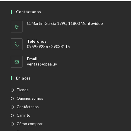
Contáctanos
C. Martín García 1790, 11800 Montevideo
Teléfonos:
095959236 / 29038115
Email:
Se
ventas@opaa.uy
abre
en
Enlaces
tu
aplicación
Tienda
Quienes somos
Contáctanos
Carrrito
Cómo comprar