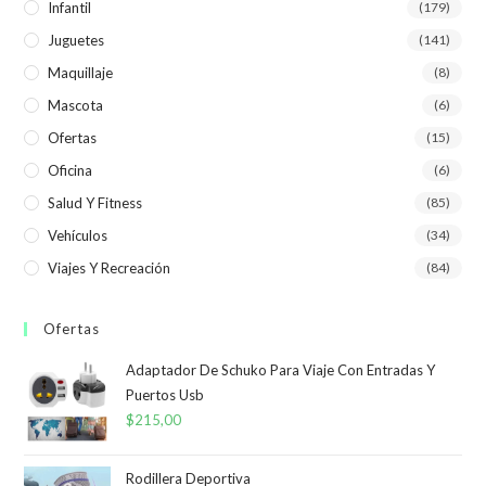
Infantil
(179)
Juguetes
(141)
Maquillaje
(8)
Mascota
(6)
Ofertas
(15)
Oficina
(6)
Salud Y Fitness
(85)
Vehículos
(34)
Viajes Y Recreación
(84)
Ofertas
Adaptador De Schuko Para Viaje Con Entradas Y
Puertos Usb
$
215,00
Rodillera Deportiva