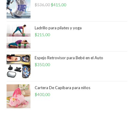
$
536,00
El
$
415,00
El
precio
precio
original
actual
era:
es:
Ladrillo para pilates y yoga
$
215,00
$536,00.
$415,00.
Espejo Retrovisor para Bebé en el Auto
$
350,00
Cartera De Capibara para niños
$
400,00