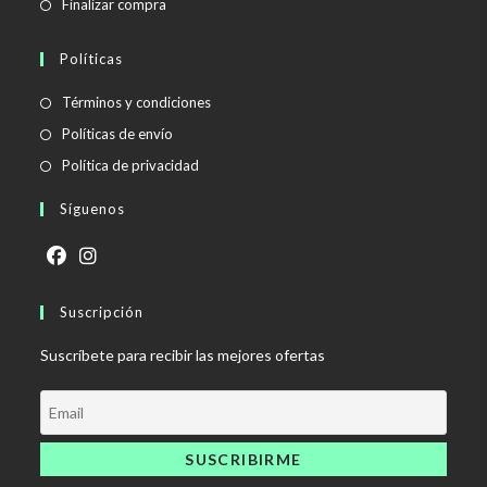
Finalizar compra
Políticas
Se
Términos y condiciones
abre
Se
Políticas de envío
en
abre
Se
Política de privacidad
una
en
abre
Síguenos
nueva
una
en
pestaña
nueva
una
pestaña
nueva
Se
Se
pestaña
abre
Suscripción
abre
en
en
Suscríbete para recibir las mejores ofertas
una
una
nueva
nueva
pestaña
pestaña