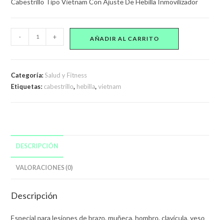
Cabestrillo Tipo Vietnam Con Ajuste De Hebilla Inmovilizador
Cabestrillo
-
+
AÑADIR AL CARRITO
Tipo
Vietnam
Negro
Categoría:
Salud y Fitness
cantidad
Etiquetas:
cabestrillo
,
hebilla
,
vietnam
DESCRIPCIÓN
VALORACIONES (0)
Descripción
Especial para lesiones de brazo, muñeca, hombro, clavícula, yeso