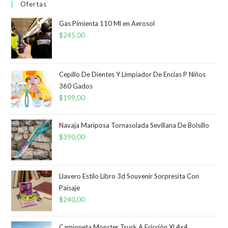
Ofertas
Gas Pimienta 110 Ml en Aerosol
$
245,00
Cepillo De Dientes Y Limpiador De Encías P Niños
360 Gados
$
199,00
Navaja Mariposa Tornasolada Sevillana De Bolsillo
$
390,00
Llavero Estilo Libro 3d Souvenir Sorpresita Con
Paisaje
$
240,00
Camioneta Monster Truck A Fricción Xl 4x4