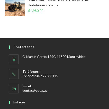
Todoterreno Grande
$
1.980,00
Contáctanos
C. Martín García 1790, 11800 Montevideo
Teléfonos:
095959236 / 29038115
Email:
Se
ventas@opaa.uy
abre
en
Enlaces
tu
aplicación