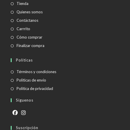
Tienda
Quienes somos
Contáctanos
Carrrito
Cómo comprar
Finalizar compra
Políticas
Se
Términos y condiciones
abre
Se
Políticas de envío
en
abre
Se
Política de privacidad
una
en
abre
Síguenos
nueva
una
en
pestaña
nueva
una
pestaña
nueva
Se
Se
pestaña
abre
Suscripción
abre