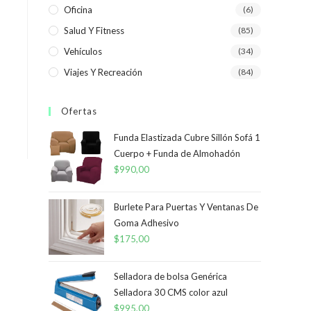
Oficina
(6)
Salud Y Fitness
(85)
Vehículos
(34)
Viajes Y Recreación
(84)
Ofertas
Funda Elastizada Cubre Sillón Sofá 1
Cuerpo + Funda de Almohadón
$
990,00
Burlete Para Puertas Y Ventanas De
Goma Adhesivo
$
175,00
Selladora de bolsa Genérica
Selladora 30 CMS color azul
$
995,00