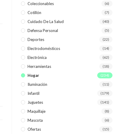
Coleccionables
(6)
Cotillón
(7)
WEB
Cuidado De La Salud
(40)
Defensa Personal
(5)
Deportes
(22)
Electrodomésticos
(14)
Electrónica
(62)
Herramientas
(18)
Hogar
(234)
Iluminación
(11)
Infantil
(179)
Juguetes
(141)
Maquillaje
(8)
Mascota
(6)
Ofertas
(15)