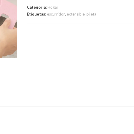
Categoría:
Hogar
Etiquetas:
escurridor
,
extensible
,
pileta