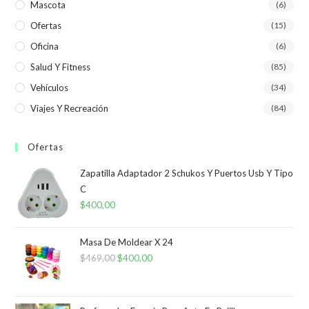
Mascota
(6)
Ofertas
(15)
Oficina
(6)
Salud Y Fitness
(85)
Vehículos
(34)
Viajes Y Recreación
(84)
Ofertas
Zapatilla Adaptador 2 Schukos Y Puertos Usb Y Tipo
C
$
400,00
Masa De Moldear X 24
$
469,00
El
$
400,00
El
precio
precio
original
actual