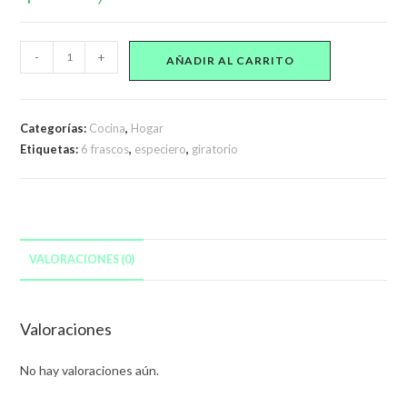
Especiero
-
+
AÑADIR AL CARRITO
giratorio
6
frascos
Categorías:
Cocina
,
Hogar
de
Etiquetas:
6 frascos
,
especiero
,
giratorio
vidrio
cantidad
VALORACIONES (0)
Valoraciones
No hay valoraciones aún.