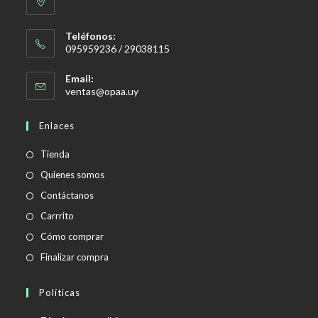
Teléfonos:
095959236 / 29038115
Email:
Se
ventas@opaa.uy
abre
en
Enlaces
tu
aplicación
Tienda
Quienes somos
Contáctanos
Carrrito
Cómo comprar
Finalizar compra
Políticas