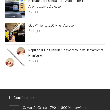
era:
es:
Perfumador Esencia Para Auto En Rejilla
Aromatizante De Auto
$469,00.
$400,00.
$
95,00
Gas Pimienta 110 Ml en Aerosol
$
245,00
Repujador De Cutícula Uñas Acero Inox Herramienta
Manicure
$
89,00
Contáctanos
C. Martín García 1790, 11800 Montevideo