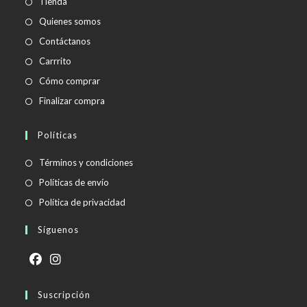
Tienda
Quienes somos
Contáctanos
Carrrito
Cómo comprar
Finalizar compra
Políticas
Se
Términos y condiciones
abre
Se
Políticas de envío
en
abre
Se
Política de privacidad
una
en
abre
Síguenos
nueva
una
en
pestaña
nueva
una
pestaña
nueva
Se
Se
pestaña
abre
Suscripción
abre