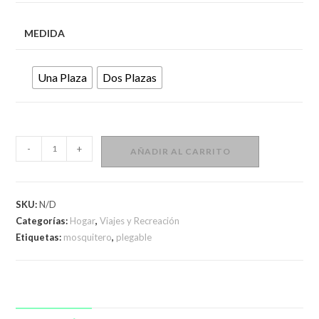
MEDIDA
Una Plaza
Dos Plazas
Mosquitero
-
+
AÑADIR AL CARRITO
Plegable
Para
Cama
SKU:
N/D
Con
Categorías:
Hogar
,
Viajes y Recreación
Funda
Etiquetas:
mosquitero
,
plegable
Portatil
cantidad