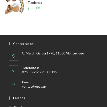
Tendencia
$
350,00
Contáctanos
C. Martín García 1790, 11800 Montevideo
Teléfonos:
095959236 / 29038115
Email:
Se
ventas@opaa.uy
abre
en
Enlaces
tu
aplicación