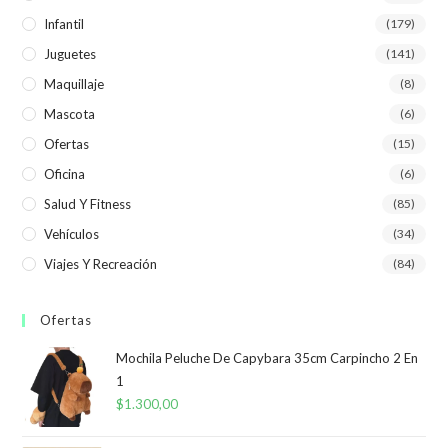
Infantil
(179)
Juguetes
(141)
Maquillaje
(8)
Mascota
(6)
Ofertas
(15)
Oficina
(6)
Salud Y Fitness
(85)
Vehículos
(34)
Viajes Y Recreación
(84)
Ofertas
Mochila Peluche De Capybara 35cm Carpincho 2 En
1
$
1.300,00