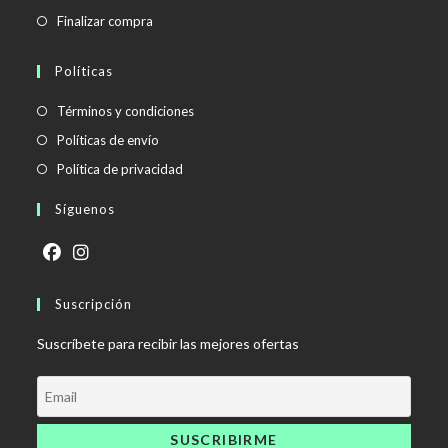
Finalizar compra
Políticas
Se
Términos y condiciones
abre
Se
Políticas de envío
en
abre
Se
Política de privacidad
una
en
abre
Síguenos
nueva
una
en
pestaña
nueva
una
pestaña
nueva
Se
Se
pestaña
abre
Suscripción
abre
en
en
Suscríbete para recibir las mejores ofertas
una
una
nueva
nueva
pestaña
pestaña