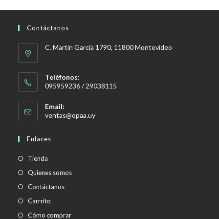
Contáctanos
C. Martín García 1790, 11800 Montevideo
Teléfonos:
095959236 / 29038115
Email:
Se
ventas@opaa.uy
abre
en
Enlaces
tu
aplicación
Tienda
Quienes somos
Contáctanos
Carrrito
Cómo comprar