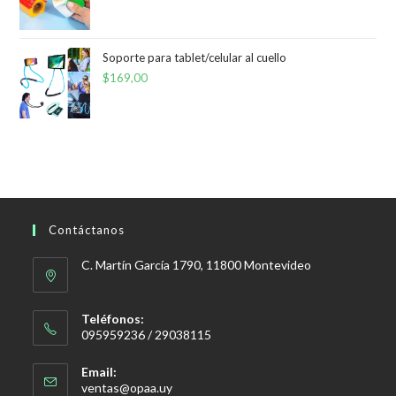
Soporte para tablet/celular al cuello
$
169,00
Contáctanos
C. Martín García 1790, 11800 Montevideo
Teléfonos:
095959236 / 29038115
Email:
Se
ventas@opaa.uy