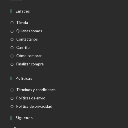
abre
en
Enlaces
tu
aplicación
Tienda
Quienes somos
Contáctanos
Carrrito
Cómo comprar
Finalizar compra
Políticas
Se
Términos y condiciones
abre
Se
Políticas de envío
en
abre
Se
Política de privacidad
una
en
abre
Síguenos
nueva
una
en
pestaña
nueva
una