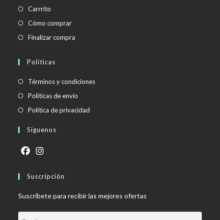
Carrrito
Cómo comprar
Finalizar compra
Políticas
Se
Términos y condiciones
abre
Se
Políticas de envío
en
abre
Se
Política de privacidad
una
en
abre
Síguenos
nueva
una
en
pestaña
nueva
una
pestaña
nueva
Se
Se
pestaña
abre
Suscripción
abre
en
en
Suscríbete para recibir las mejores ofertas
una
una
nueva
nueva