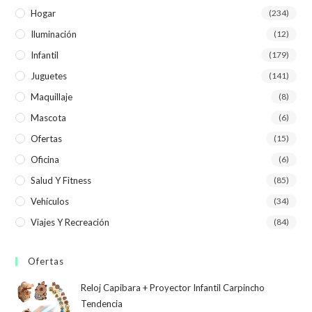
Hogar
(234)
Iluminación
(12)
Infantil
(179)
Juguetes
(141)
Maquillaje
(8)
Mascota
(6)
Ofertas
(15)
Oficina
(6)
Salud Y Fitness
(85)
Vehículos
(34)
Viajes Y Recreación
(84)
Ofertas
Reloj Capibara + Proyector Infantil Carpincho
Tendencia