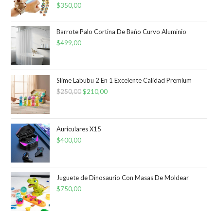
$
350,00
Barrote Palo Cortina De Baño Curvo Aluminio
$
499,00
Slime Labubu 2 En 1 Excelente Calidad Premium
$
250,00
El
$
210,00
El
precio
precio
original
actual
era:
es:
Auriculares X15
$
400,00
$250,00.
$210,00.
Juguete de Dinosaurio Con Masas De Moldear
$
750,00