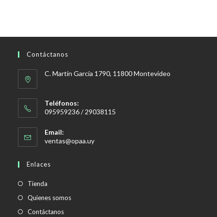
Contáctanos
C. Martín García 1790, 11800 Montevideo
Teléfonos:
095959236 / 29038115
Email:
Se
ventas@opaa.uy
abre
en
Enlaces
tu
aplicación
Tienda
Quienes somos
Contáctanos