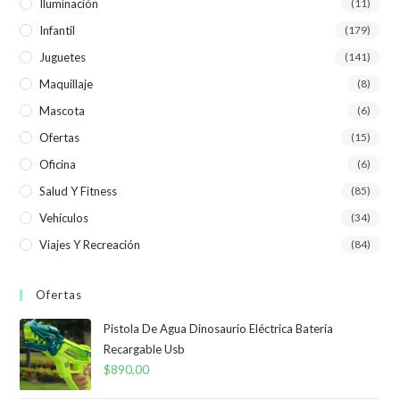
Iluminación
(11)
Infantil
(179)
Juguetes
(141)
Maquillaje
(8)
Mascota
(6)
Ofertas
(15)
Oficina
(6)
Salud Y Fitness
(85)
Vehículos
(34)
Viajes Y Recreación
(84)
Ofertas
Pistola De Agua Dinosaurio Eléctrica Batería
Recargable Usb
$
890,00