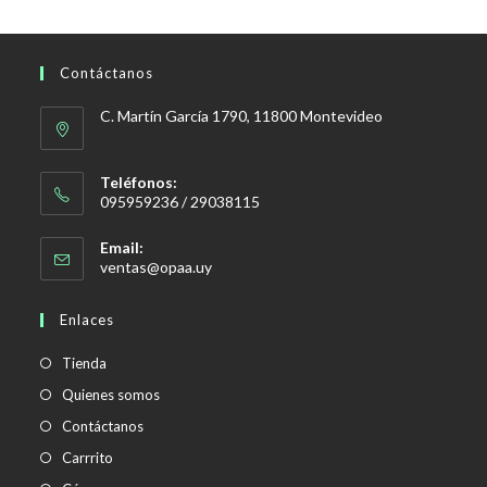
Contáctanos
C. Martín García 1790, 11800 Montevideo
Teléfonos:
095959236 / 29038115
Email:
Se
ventas@opaa.uy
abre
en
Enlaces
tu
aplicación
Tienda
Quienes somos
Contáctanos
Carrrito