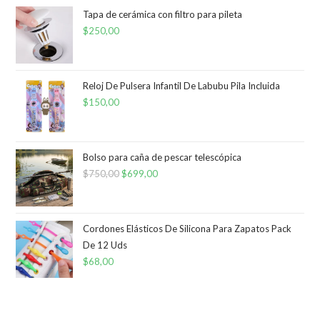
Tapa de cerámica con filtro para pileta
$
250,00
Reloj De Pulsera Infantil De Labubu Pila Incluida
$
150,00
Bolso para caña de pescar telescópica
$
750,00
El
$
699,00
El
precio
precio
original
actual
era:
es:
Cordones Elásticos De Silicona Para Zapatos Pack
De 12 Uds
$750,00.
$699,00.
$
68,00