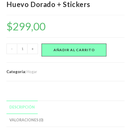
Huevo Dorado + Stickers
$
299,00
Figura
-
+
AÑADIR AL CARRITO
Brainrot
Italiano
Sorpresa
Categoría:
Hogar
Huevo
Dorado
+
Stickers
cantidad
DESCRIPCIÓN
VALORACIONES (0)