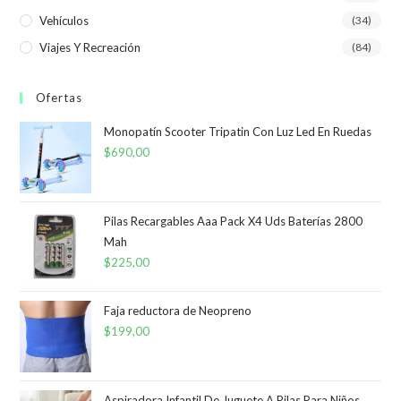
Vehículos
(34)
Viajes Y Recreación
(84)
Ofertas
Monopatín Scooter Tripatin Con Luz Led En Ruedas
$
690,00
Pilas Recargables Aaa Pack X4 Uds Baterías 2800
Mah
$
225,00
Faja reductora de Neopreno
$
199,00
Aspiradora Infantil De Juguete A Pilas Para Niños