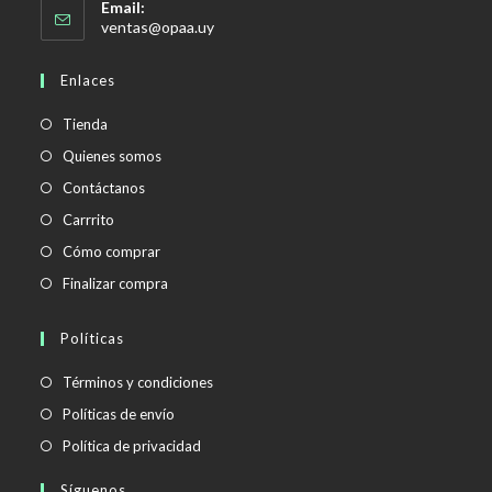
Email:
Se
ventas@opaa.uy
abre
en
Enlaces
tu
aplicación
Tienda
Quienes somos
Contáctanos
Carrrito
Cómo comprar
Finalizar compra
Políticas
Se
Términos y condiciones
abre
Se
Políticas de envío
en
abre
Se
Política de privacidad
una
en
abre
Síguenos
nueva