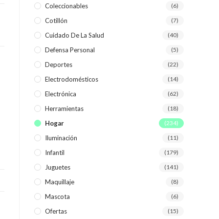
Coleccionables
(6)
Cotillón
(7)
WEB
Cuidado De La Salud
(40)
Defensa Personal
(5)
Deportes
(22)
Electrodomésticos
(14)
Electrónica
(62)
Herramientas
(18)
Hogar
(234)
Iluminación
(11)
Infantil
(179)
Juguetes
(141)
Maquillaje
(8)
Mascota
(6)
Ofertas
(15)