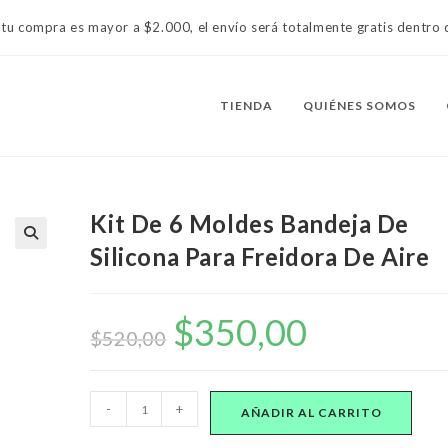
 tu compra es mayor a $2.000, el envío será totalmente gratis dentr
TIENDA
QUIÉNES SOMOS
Kit De 6 Moldes Bandeja De
Silicona Para Freidora De Aire
$
350,00
El
El
precio
precio
$
520,00
original
actual
era:
es:
$520,00.
$350,00.
Kit
-
+
AÑADIR AL CARRITO
De