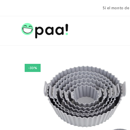
Ir
Si el monto de
al
contenido
-33%