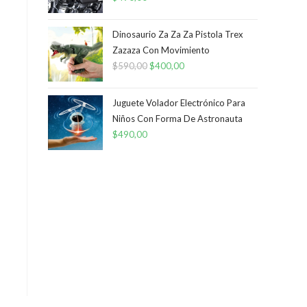
Dinosaurio Za Za Za Pistola Trex
Zazaza Con Movimiento
$
590,00
El
$
400,00
El
precio
precio
original
actual
Juguete Volador Electrónico Para
era:
es:
Niños Con Forma De Astronauta
$
490,00
$590,00.
$400,00.