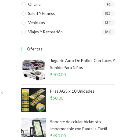
Oficina
(6)
Salud Y Fitness
(85)
Vehículos
(34)
Viajes Y Recreación
(84)
Ofertas
Juguete Auto De Policia Con Luces Y
Sonido Para Niños
$
400,00
Pilas AG3 x 10 Unidades
es
$
50,00
Soporte de celular bici/moto
Impermeable con Pantalla Táctil
$
490,00