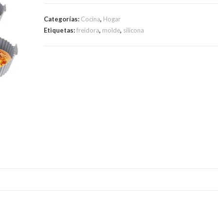
6
Moldes
Categorías:
Cocina
,
Hogar
Bandeja
Etiquetas:
freidora
,
molde
,
silicona
De
Silicona
Para
Freidora
De
Aire
cantidad