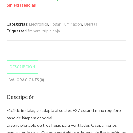
original
actual
era:
es:
Sin existencias
$499,00.
$400,00.
Categorías:
Electrónica
,
Hogar
,
Iluminación
,
Ofertas
Etiquetas:
lámpara
,
triple hoja
DESCRIPCIÓN
VALORACIONES (0)
Descripción
Fácil de instalar, se adapta al socket E27 estándar; no requiere
base de lámpara especial.
Diseño plegable de tres hojas para ventilador. Ocupa menos
espacio en la casa. Cuando está abierto, la zona de iluminación es