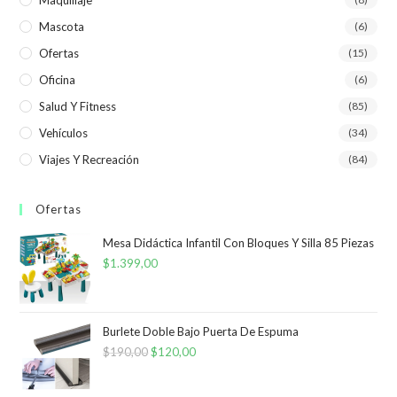
Mascota
(6)
Ofertas
(15)
Oficina
(6)
Salud Y Fitness
(85)
Vehículos
(34)
Viajes Y Recreación
(84)
Ofertas
Mesa Didáctica Infantil Con Bloques Y Silla 85 Piezas
$
1.399,00
Burlete Doble Bajo Puerta De Espuma
$
190,00
El
$
120,00
El
precio
precio
original
actual