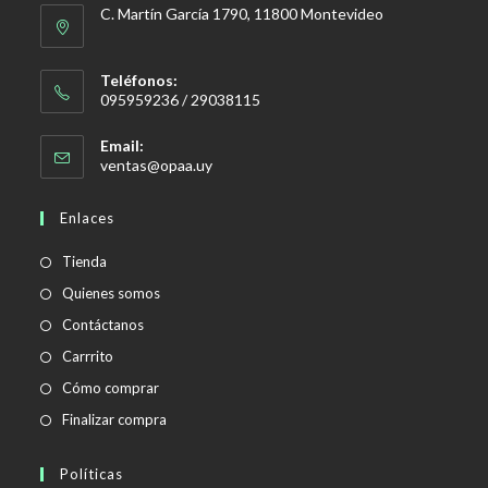
C. Martín García 1790, 11800 Montevideo
Teléfonos:
095959236 / 29038115
Email:
Se
ventas@opaa.uy
abre
en
Enlaces
tu
aplicación
Tienda
Quienes somos
Contáctanos
Carrrito
Cómo comprar
Finalizar compra
Políticas