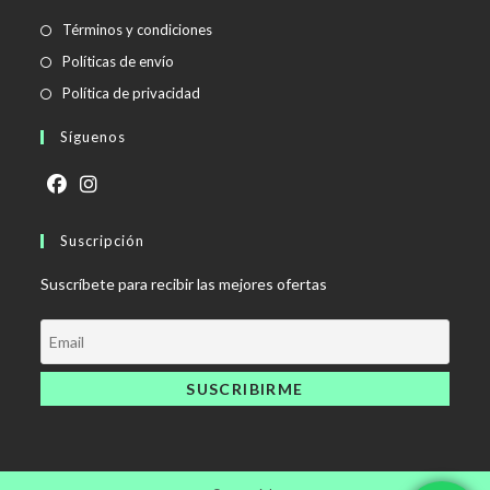
Se
Términos y condiciones
abre
Se
Políticas de envío
en
abre
Se
Política de privacidad
una
en
abre
Síguenos
nueva
una
en
pestaña
nueva
una
pestaña
nueva
Se
Se
pestaña
abre
Suscripción
abre
en
en
Suscríbete para recibir las mejores ofertas
una
una
nueva
nueva
pestaña
pestaña