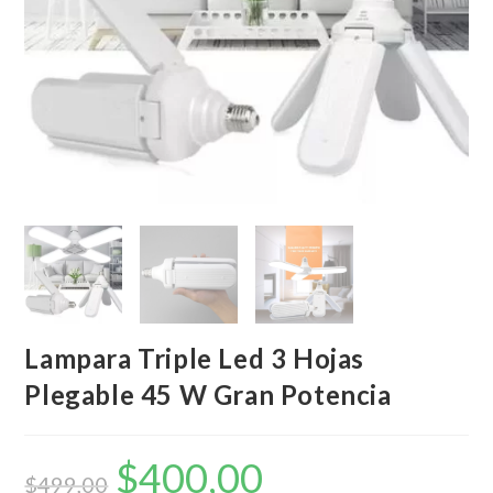
Lampara Triple Led 3 Hojas
Plegable 45 W Gran Potencia
$
400,00
El
El
precio
precio
$
499,00