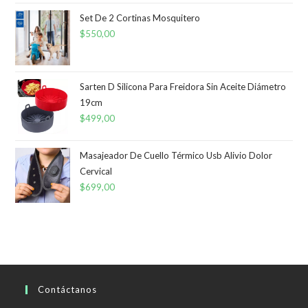
era:
es:
Set De 2 Cortinas Mosquitero
$
550,00
$190,00.
$120,00.
Sarten D Silicona Para Freidora Sin Aceite Diámetro
19cm
$
499,00
Masajeador De Cuello Térmico Usb Alivio Dolor
Cervical
$
699,00
Contáctanos