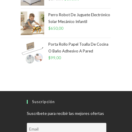
precio
precio
original
actual
Perro Robot De Juguete Electrónico
era:
es:
Solar Mecánico Infantil
$
650,00
$290,00.
$135,00.
Porta Rollo Papel Toalla De Cocina
O Baño Adhesivo A Pared
$
99,00
Suscripción
Suscríbete para recibir las mejores ofertas