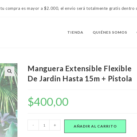
 tu compra es mayor a $2.000, el envío será totalmente gratis dentr
TIENDA
QUIÉNES SOMOS
Manguera Extensible Flexible
De Jardin Hasta 15m + Pistola
$
400,00
Manguera
-
+
AÑADIR AL CARRITO
Extensible