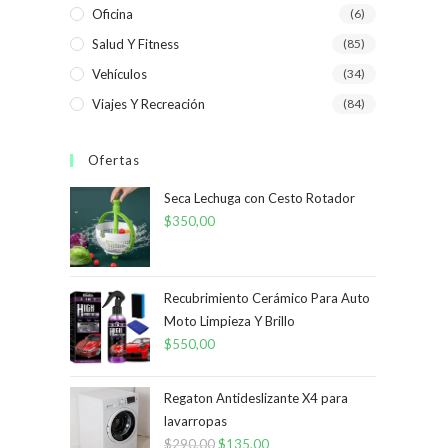
Oficina
(6)
Salud Y Fitness
(85)
Vehículos
(34)
Viajes Y Recreación
(84)
Ofertas
Seca Lechuga con Cesto Rotador
$
350,00
Recubrimiento Cerámico Para Auto
Moto Limpieza Y Brillo
$
550,00
Regaton Antideslizante X4 para
lavarropas
$
290,00
El
$
135,00
El