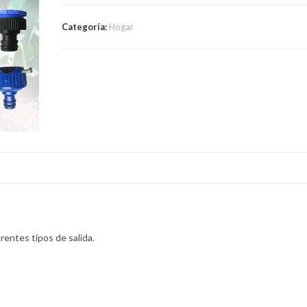
Flexible
De
Categoría:
Hogar
Jardin
Hasta
15m
+
Pistola
cantidad
erentes tipos de salida.