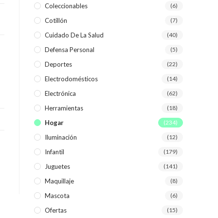
Coleccionables
(6)
Cotillón
(7)
WEB
Cuidado De La Salud
(40)
Defensa Personal
(5)
Deportes
(22)
Electrodomésticos
(14)
Electrónica
(62)
Herramientas
(18)
Hogar
(234)
Iluminación
(12)
Infantil
(179)
Juguetes
(141)
Maquillaje
(8)
Mascota
(6)
Ofertas
(15)