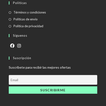
Políticas
Se
Términos y condiciones
abre
Se
Políticas de envío
en
abre
Se
Política de privacidad
una
en
abre
Síguenos
nueva
una
en
pestaña
nueva
una
pestaña
nueva
Se
Se
pestaña
abre
Suscripción
abre
en
en
Suscríbete para recibir las mejores ofertas
una
una
nueva
nueva
pestaña
pestaña