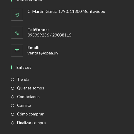
C. Martín García 1790, 11800 Montevideo
Teléfonos:
095959236 / 29038115
Email:
Se
ventas@opaa.uy
abre
en
Enlaces
tu
aplicación
Tienda
Quienes somos
Contáctanos
Carrrito
Cómo comprar
Finalizar compra