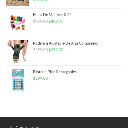
Masa De Moldear X 24
$
469,00
El
$
400,00
El
precio
precio
original
actual
era:
es:
Rodillera Ajustable De Alta Compresión
$
399,00
$469,00.
El
$
299,00
$400,00.
El
precio
precio
original
actual
era:
es:
Blister 4 Pilas Recargables
$
299,00
$399,00.
$299,00.
Contáctanos