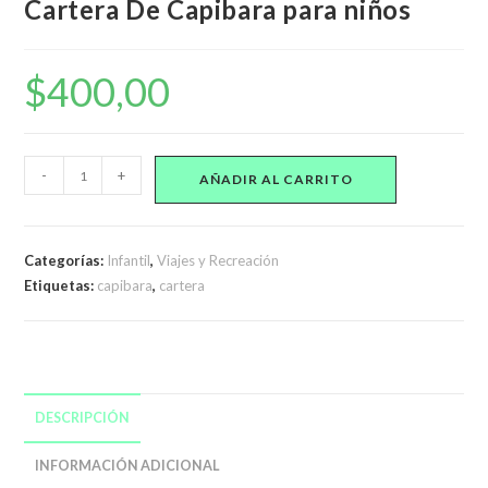
Cartera De Capibara para niños
$
400,00
Cartera
-
+
AÑADIR AL CARRITO
De
Capibara
para
Categorías:
Infantil
,
Viajes y Recreación
niños
Etiquetas:
capibara
,
cartera
cantidad
DESCRIPCIÓN
INFORMACIÓN ADICIONAL