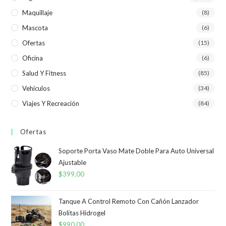
Maquillaje
(8)
Mascota
(6)
Ofertas
(15)
Oficina
(6)
Salud Y Fitness
(85)
Vehículos
(34)
Viajes Y Recreación
(84)
Ofertas
Soporte Porta Vaso Mate Doble Para Auto Universal
Ajustable
$
399,00
Tanque A Control Remoto Con Cañón Lanzador
Bolitas Hidrogel
$
990,00