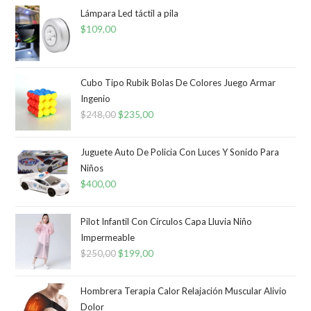
Lámpara Led táctil a pila
$
109,00
Cubo Tipo Rubik Bolas De Colores Juego Armar
Ingenio
$
248,00
El
$
235,00
El
precio
precio
original
actual
Juguete Auto De Policia Con Luces Y Sonido Para
era:
es:
Niños
$
400,00
$248,00.
$235,00.
Pilot Infantil Con Círculos Capa Lluvia Niño
Impermeable
$
250,00
El
$
199,00
El
precio
precio
original
actual
Hombrera Terapia Calor Relajación Muscular Alivio
era:
es:
Dolor