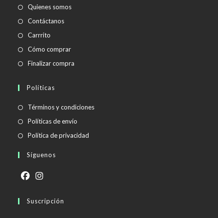
Quienes somos
Contáctanos
Carrrito
Cómo comprar
Finalizar compra
Políticas
Se
Términos y condiciones
abre
Se
Políticas de envío
en
abre
Se
Política de privacidad
una
en
abre
Síguenos
nueva
una
en
pestaña
nueva
una
pestaña
nueva
Se
Se
pestaña
abre
Suscripción
abre
en
en