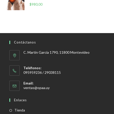
$
980,00
$250,00.
$199,00.
Contáctanos
C. Martín García 1790, 11800 Montevideo
Teléfonos:
095959236 / 29038115
Email:
Se
ventas@opaa.uy
abre
en
Enlaces
tu
aplicación
Tienda