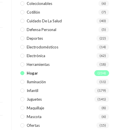
Coleccionables
(6)
Cotillón
(7)
WEB
Cuidado De La Salud
(40)
Defensa Personal
(5)
Deportes
(22)
Electrodomésticos
(14)
Electrónica
(62)
Herramientas
(18)
Hogar
(234)
Iluminación
(11)
Infantil
(179)
Juguetes
(141)
Maquillaje
(8)
Mascota
(6)
Ofertas
(15)