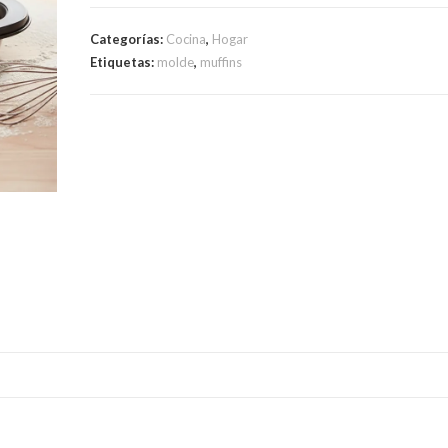
Antiadherente
Para
Categorías:
Cocina
,
Hogar
6
Etiquetas:
molde
,
muffins
Muffins
cantidad