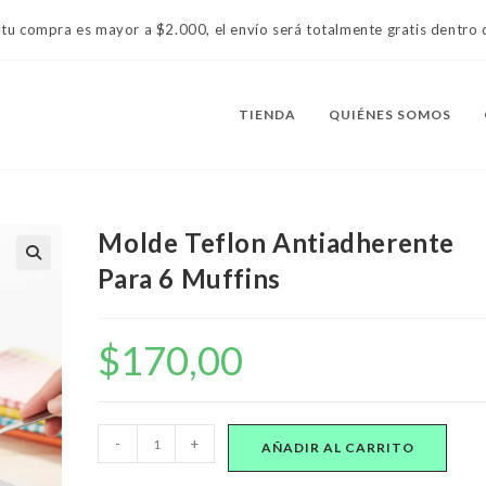
 tu compra es mayor a $2.000, el envío será totalmente gratis dentr
TIENDA
QUIÉNES SOMOS
Molde Teflon Antiadherente
Para 6 Muffins
$
170,00
Molde
-
+
AÑADIR AL CARRITO
Teflon