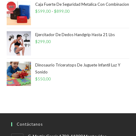
Caja Fuerte De Seguridad Metalica Con Combinacion
$
599,00
-
$
899,00
Rango
de
precios:
desde
Ejercitador De Dedos Handgrip Hasta 21 Lbs
$
299,00
$599,00
hasta
$899,00
Dinosaurio Triceratops De Juguete Infantil Luz Y
Sonido
$
550,00
Contáctanos