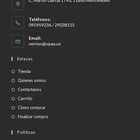
C. Martín García 1790, 11800 Montevideo
Teléfonos:
095959236 / 29038115
Email:
Se
ventas@opaa.uy
abre
en
Enlaces
tu
aplicación
Tienda
Quienes somos
Contáctanos
Carrrito
Cómo comprar
Finalizar compra
Políticas