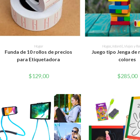
AÑADIR AL CARRITO
AÑADIR AL CAR
Hogar
Hogar
,
Infantil
,
Viajes y R
Funda de 10 rollos de precios
Juego tipo Jenga de
para Etiquetadora
colores
$
129,00
$
285,00