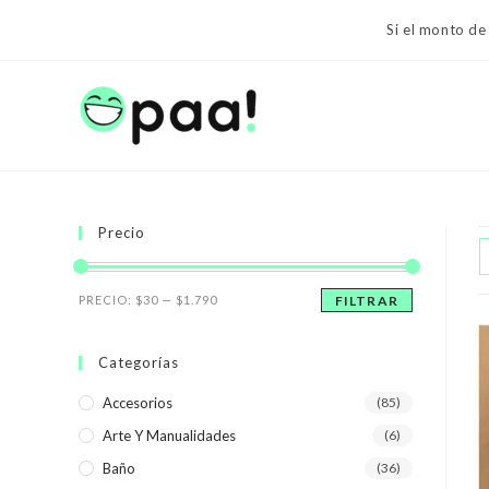
Ir
Si el monto de
al
contenido
Precio
Precio
Precio
PRECIO:
$30
—
$1.790
FILTRAR
mínimo
máximo
Categorías
Accesorios
(85)
Arte Y Manualidades
(6)
Baño
(36)