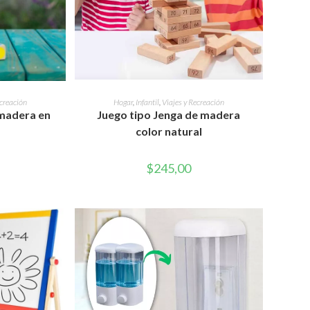
WEB
RITO
AÑADIR AL CARRITO
ecreación
Hogar
,
Infantil
,
Viajes y Recreación
 madera en
Juego tipo Jenga de madera
color natural
$
245,00