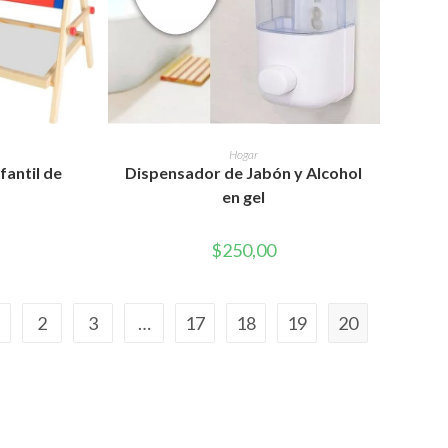
RITO
AÑADIR AL CARRITO
Hogar
fantil de
Dispensador de Jabón y Alcohol
en gel
$
250,00
2
3
…
17
18
19
20