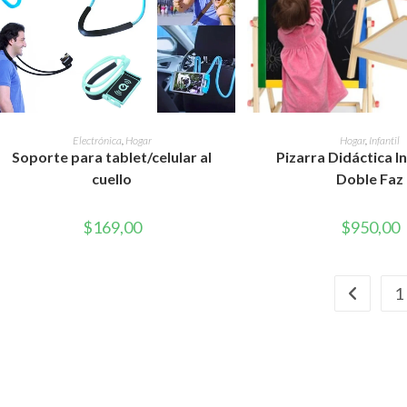
Este
producto
SELECCIONAR OPCIONES
AÑADIR AL CAR
Electrónica
,
Hogar
Hogar
,
Infantil
tiene
Soporte para tablet/celular al
Pizarra Didáctica In
múltiples
variantes.
cuello
Doble Faz
Las
opciones
se
pueden
$
169,00
$
950,00
elegir
en
la
página
de
1
producto