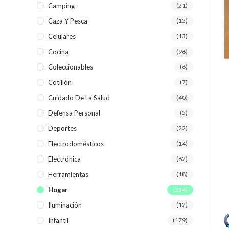
Camping
(21)
Caza Y Pesca
(13)
Celulares
(13)
Cocina
(96)
Coleccionables
(6)
Cotillón
(7)
Cuidado De La Salud
(40)
Defensa Personal
(5)
Deportes
(22)
Electrodomésticos
(14)
Electrónica
(62)
Herramientas
(18)
Hogar
(234)
Iluminación
(12)
Infantil
(179)