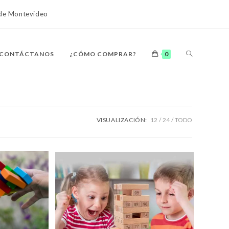
o de Montevideo
ALTERNAR
CONTÁCTANOS
¿CÓMO COMPRAR?
0
BÚSQUEDA
VISUALIZACIÓN:
12
24
TODO
DE
LA