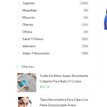
Juguetes
(141)
Maquillaje
(8)
Mascota
(6)
Ofertas
(15)
Oficina
(6)
Salud Y Fitness
(85)
Vehículos
(34)
Viajes Y Recreación
(84)
Ofertas
Toalla De Mano Super Absorbente
Colgante Para Baño O Cocina
$
86,00
Tijera Recortadora Para Cejas Con
Peine Desmontable Acero