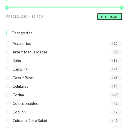
Precio
Precio
PRECIO:
$30
—
$1.790
FILTRAR
mínimo
máximo
Categorías
Accesorios
(85)
Arte Y Manualidades
(6)
Baño
(36)
Camping
(21)
Caza Y Pesca
(13)
Celulares
(13)
Cocina
(96)
Coleccionables
(6)
Cotillón
(7)
Cuidado De La Salud
(40)