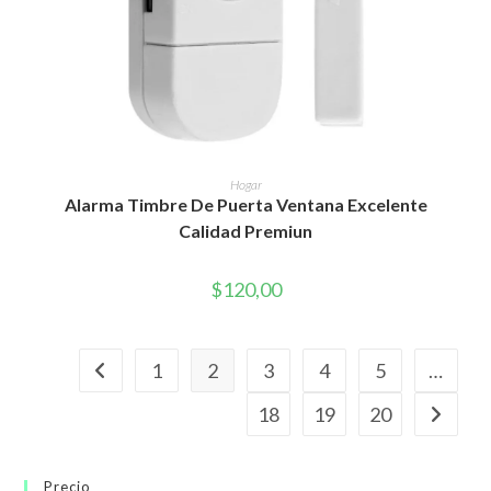
AÑADIR AL CARRITO
Hogar
Alarma Timbre De Puerta Ventana Excelente
Calidad Premiun
$
120,00
1
2
3
4
5
…
18
19
20
Precio