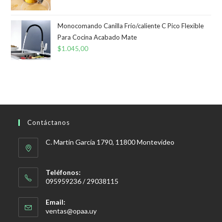
Monocomando Canilla Frío/caliente C Pico Flexible
Para Cocina Acabado Mate
$
1.045,00
Contáctanos
C. Martín García 1790, 11800 Montevideo
Teléfonos:
095959236 / 29038115
Email:
Se
ventas@opaa.uy
abre