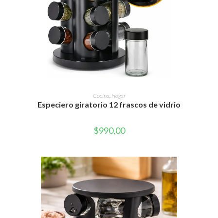
AÑADIR AL CARRITO
Cocina
,
Hogar
Especiero giratorio 12 frascos de vidrio
$
990,00