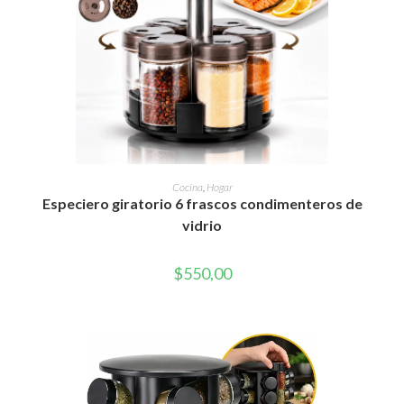
AÑADIR AL CARRITO
Cocina
,
Hogar
Especiero giratorio 6 frascos condimenteros de
vidrio
$
550,00