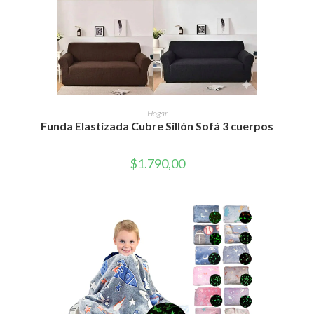
Este
producto
SELECCIONAR OPCIONES
Hogar
tiene
Funda Elastizada Cubre Sillón Sofá 3 cuerpos
múltiples
variantes.
Las
opciones
$
1.790,00
se
pueden
elegir
en
la
página
de
producto