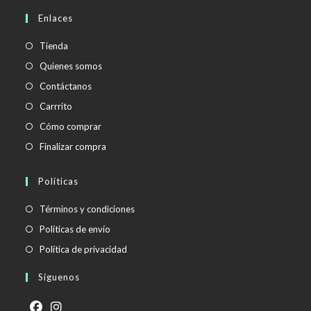
en
Enlaces
tu
aplicación
Tienda
Quienes somos
Contáctanos
Carrrito
Cómo comprar
Finalizar compra
Políticas
Se
Términos y condiciones
abre
Se
Políticas de envío
en
abre
Se
Política de privacidad
una
en
abre
Síguenos
nueva
una
en
pestaña
nueva
una