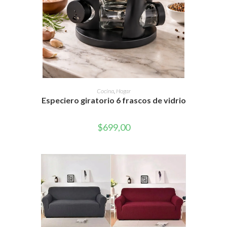
AÑADIR AL CARRITO
Cocina
,
Hogar
Especiero giratorio 6 frascos de vidrio
$
699,00