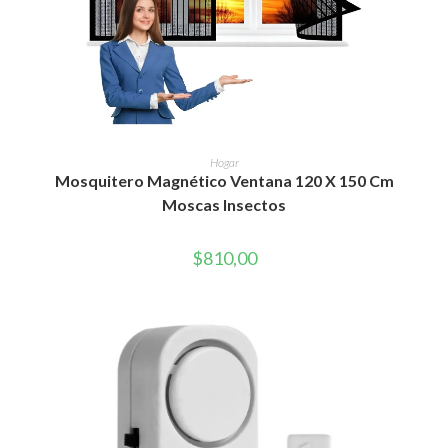
AÑADIR AL CARRITO
Hogar
Mosquitero Magnético Ventana 120 X 150 Cm
Moscas Insectos
$
810,00