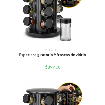
AÑADIR AL CARRITO
Cocina
,
Hogar
Especiero giratorio 9 frascos de vidrio
$
899,00