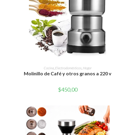
AÑADIR AL CARRITO
Cocina
,
Electrodomésticos
,
Hogar
Molinillo de Café y otros granos a 220 v
$
450,00