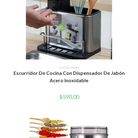
AÑADIR AL CARRITO
Cocina
,
Hogar
Escurridor De Cocina Con Dispensador De Jabón
Acero Inoxidable
$
590,00