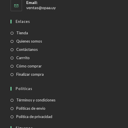
Email:
Se
ventas@opaa.uy
abre
en
Enlaces
tu
aplicación
Tienda
Quienes somos
Contáctanos
Carrrito
Cómo comprar
Finalizar compra
Políticas
Se
Términos y condiciones
abre
Se
Políticas de envío
en
abre
Se
Política de privacidad
una
en
abre