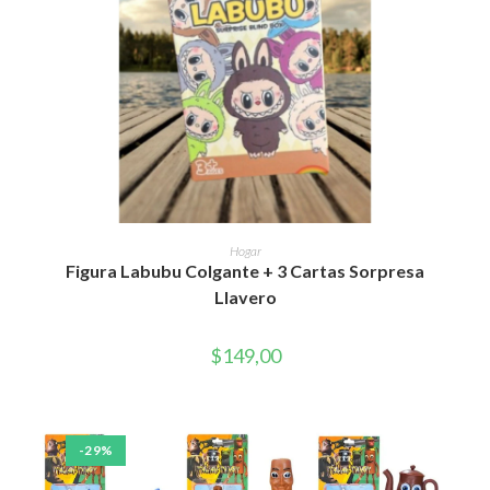
AÑADIR AL CARRITO
Hogar
Figura Labubu Colgante + 3 Cartas Sorpresa
Llavero
$
149,00
-29%