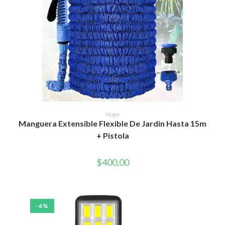
AÑADIR AL CARRITO
Hogar
Manguera Extensible Flexible De Jardin Hasta 15m
+ Pistola
$
400,00
-6%