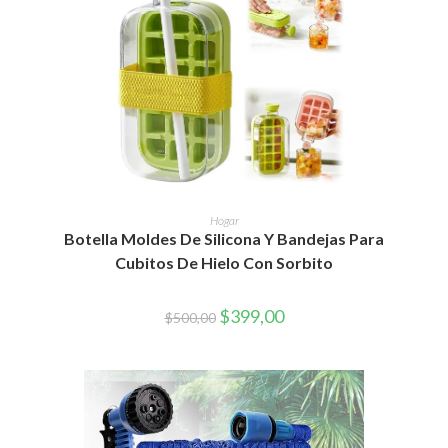
AÑADIR AL CARRITO
Hogar
Botella Moldes De Silicona Y Bandejas Para
Cubitos De Hielo Con Sorbito
El
El
$
399,00
$
500,00
precio
precio
original
actual
era:
es:
$500,00.
$399,00.