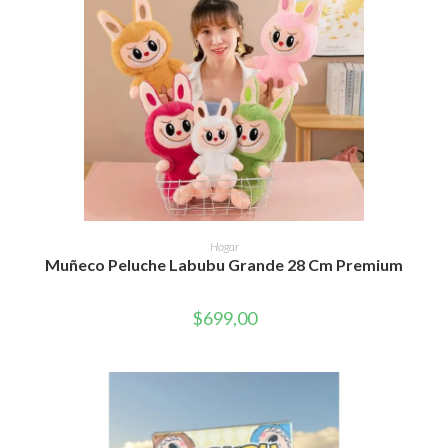
Este
producto
SELECCIONAR OPCIONES
Hogar
tiene
Muñeco Peluche Labubu Grande 28 Cm Premium
múltiples
variantes.
Las
opciones
$
699,00
se
pueden
elegir
en
la
página
de
producto