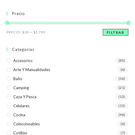
Precio
Precio
Precio
PRECIO:
$30
—
$1.790
FILTRAR
mínimo
máximo
Categorías
Accesorios
(85)
Arte Y Manualidades
(6)
Baño
(36)
Camping
(21)
Caza Y Pesca
(13)
Celulares
(13)
Cocina
(96)
Coleccionables
(6)
Cotillón
(7)