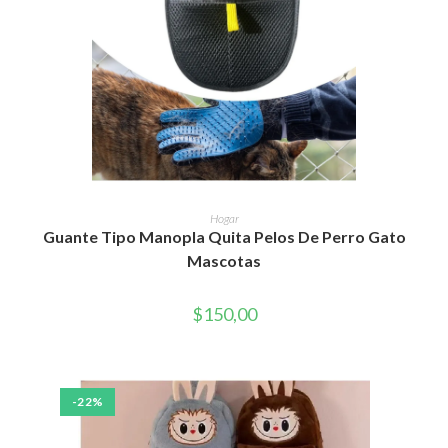
AÑADIR AL CARRITO
Hogar
Guante Tipo Manopla Quita Pelos De Perro Gato
Mascotas
$
150,00
-22%