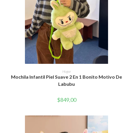
Este
producto
SELECCIONAR OPCIONES
Hogar
tiene
Mochila Infantil Piel Suave 2 En 1 Bonito Motivo De
múltiples
variantes.
Labubu
Las
opciones
se
pueden
$
849,00
elegir
en
la
página
de
producto