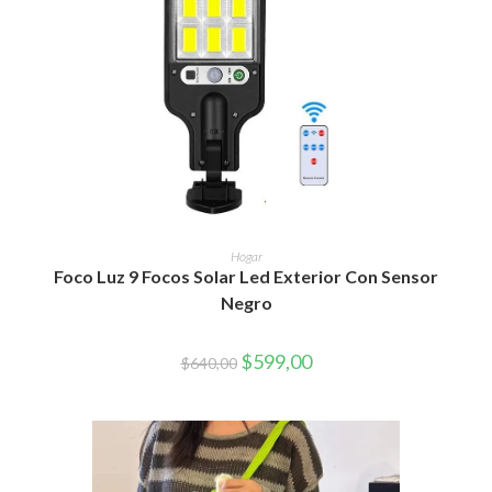
AÑADIR AL CARRITO
Hogar
Foco Luz 9 Focos Solar Led Exterior Con Sensor
Negro
El
El
$
599,00
$
640,00
precio
precio
original
actual
era:
es:
$640,00.
$599,00.