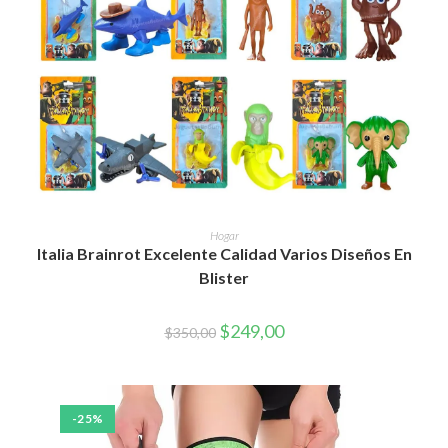
AÑADIR AL CARRITO
Hogar
Italia Brainrot Excelente Calidad Varios Diseños En
Blister
El
El
$
249,00
$
350,00
precio
precio
original
actual
era:
es:
$350,00.
$249,00.
-25%