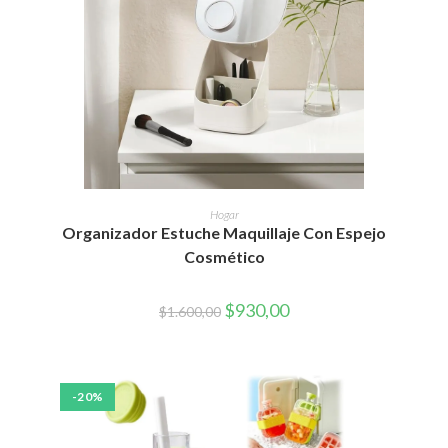
AÑADIR AL CARRITO
Hogar
Organizador Estuche Maquillaje Con Espejo
Cosmético
El
El
$
930,00
$
1.600,00
precio
precio
original
actual
era:
es:
$1.600,00.
$930,00.
-20%