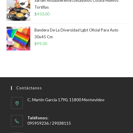
Sarten Antiadherente Desayunos Cocina Huevos
Tortillas
$
450,00
Bandera De La Diversidad Lgbt Oficial Para Auto
30x45 Cm
$
99,00
Contáctanos
C. Martín García 1790, 11800 Montevideo
Teléfonos:
095959236 / 29038115