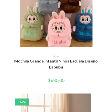
Este
producto
SELECCIONAR OPCIONES
Hogar
tiene
Mochila Grande Infantil Niños Escuela Diseño
múltiples
variantes.
Labubu
Las
opciones
se
pueden
$
680,00
elegir
en
la
página
de
producto
-16%