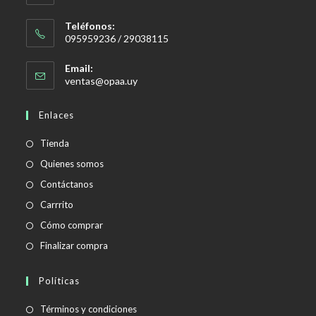
Teléfonos:
095959236 / 29038115
Email:
Se
ventas@opaa.uy
abre
en
Enlaces
tu
aplicación
Tienda
Quienes somos
Contáctanos
Carrrito
Cómo comprar
Finalizar compra
Políticas
Se
Términos y condiciones