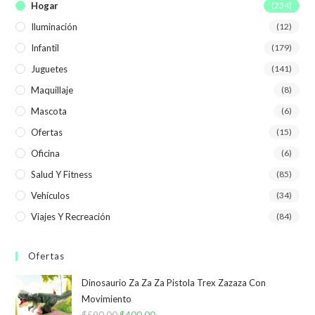
Hogar
(234)
Iluminación
(12)
Infantil
(179)
Juguetes
(141)
Maquillaje
(8)
Mascota
(6)
Ofertas
(15)
Oficina
(6)
Salud Y Fitness
(85)
Vehículos
(34)
Viajes Y Recreación
(84)
Ofertas
Dinosaurio Za Za Za Pistola Trex Zazaza Con
Movimiento
$
590,00
$
400,00