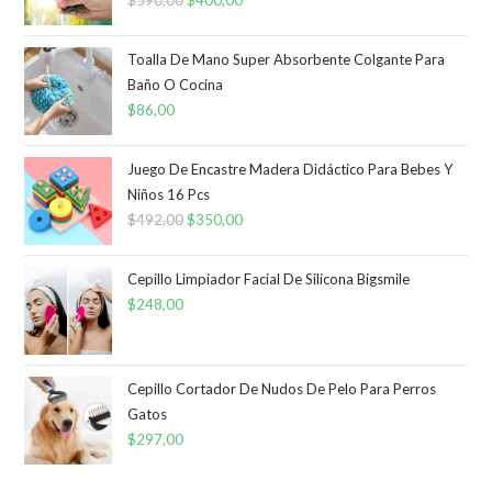
El
El
precio
precio
original
actual
Toalla De Mano Super Absorbente Colgante Para
era:
es:
Baño O Cocina
$
86,00
$590,00.
$400,00.
Juego De Encastre Madera Didáctico Para Bebes Y
Niños 16 Pcs
$
492,00
El
$
350,00
El
precio
precio
original
actual
Cepillo Limpiador Facial De Silicona Bigsmile
era:
es:
$
248,00
$492,00.
$350,00.
Cepillo Cortador De Nudos De Pelo Para Perros
Gatos
$
297,00