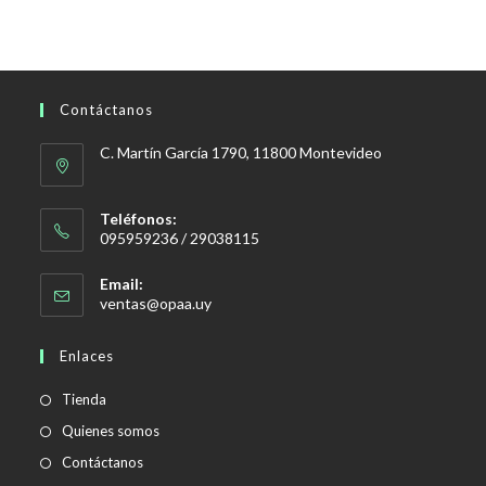
Contáctanos
C. Martín García 1790, 11800 Montevideo
Teléfonos:
095959236 / 29038115
Email:
Se
ventas@opaa.uy
abre
en
Enlaces
tu
aplicación
Tienda
Quienes somos
Contáctanos