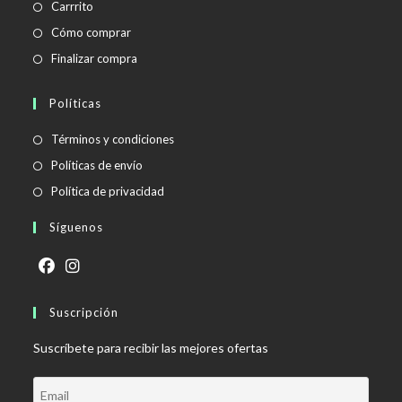
Carrrito
Cómo comprar
Finalizar compra
Políticas
Se
Términos y condiciones
abre
Se
Políticas de envío
en
abre
Se
Política de privacidad
una
en
abre
Síguenos
nueva
una
en
pestaña
nueva
una
pestaña
nueva
Se
Se
pestaña
abre
Suscripción
abre
en
en
Suscríbete para recibir las mejores ofertas
una
una
nueva
nueva