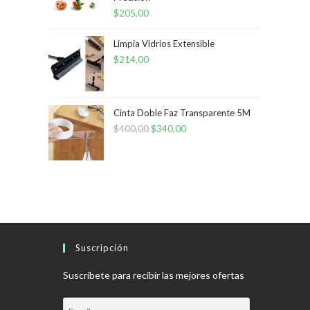
$
205,00
Limpia Vidrios Extensible
$
214,00
Cinta Doble Faz Transparente 5M
$
400,00
El
$
340,00
El
precio
precio
original
actual
era:
es:
$400,00.
$340,00.
Suscripción
Suscríbete para recibir las mejores ofertas