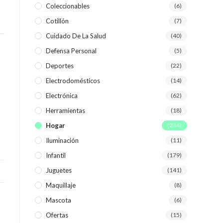
Coleccionables
(6)
Cotillón
(7)
WEB
Cuidado De La Salud
(40)
Defensa Personal
(5)
Deportes
(22)
Electrodomésticos
(14)
Electrónica
(62)
Herramientas
(18)
Hogar
(234)
Iluminación
(11)
Infantil
(179)
Juguetes
(141)
Maquillaje
(8)
Mascota
(6)
Ofertas
(15)