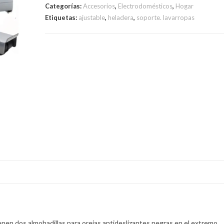
Categorías:
Accesorios
,
Electrodomésticos
,
Hogar
Etiquetas:
ajustable
,
heladera
,
soporte. lavarropas
ienen dos almohadillas para orejas antideslizantes negras en el extremo