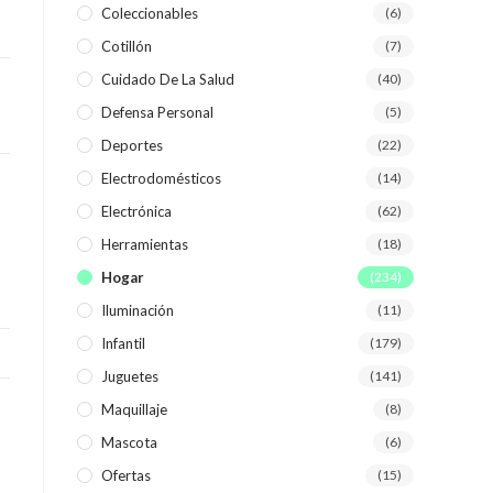
Coleccionables
(6)
Cotillón
(7)
WEB
Cuidado De La Salud
(40)
Defensa Personal
(5)
Deportes
(22)
Electrodomésticos
(14)
Electrónica
(62)
Herramientas
(18)
Hogar
(234)
Iluminación
(11)
Infantil
(179)
Juguetes
(141)
Maquillaje
(8)
Mascota
(6)
Ofertas
(15)