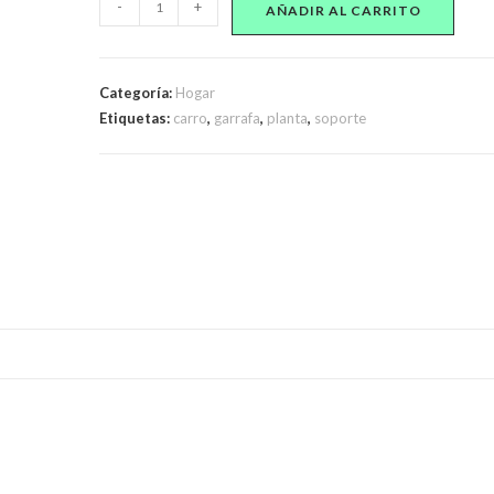
-
+
AÑADIR AL CARRITO
con
ruedas
para
Categoría:
Hogar
Garrafa
Etiquetas:
carro
,
garrafa
,
planta
,
soporte
13
kilos
o
Maceta
cantidad