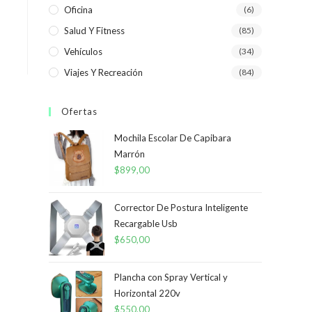
Oficina
(6)
Salud Y Fitness
(85)
Vehículos
(34)
Viajes Y Recreación
(84)
Ofertas
Mochila Escolar De Capibara
Marrón
$
899,00
Corrector De Postura Inteligente
Recargable Usb
$
650,00
Plancha con Spray Vertical y
Horizontal 220v
$
550,00