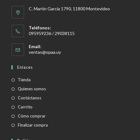
C. Martín García 1790, 11800 Montevideo
Teléfonos:
095959236 / 29038115
Email:
Se
ventas@opaa.uy
abre
en
Enlaces
tu
aplicación
Tienda
Quienes somos
Contáctanos
Carrrito
Cómo comprar
Finalizar compra