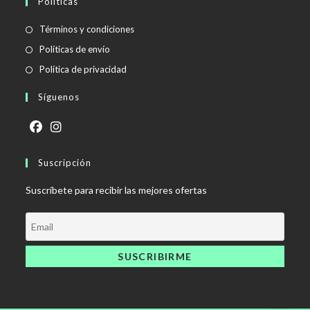
Políticas
Se
Términos y condiciones
abre
Se
Políticas de envío
en
abre
Se
Política de privacidad
una
en
abre
Síguenos
nueva
una
en
pestaña
nueva
una
pestaña
nueva
Se
Se
pestaña
abre
Suscripción
abre
en
en
Suscríbete para recibir las mejores ofertas
una
una
nueva
nueva
pestaña
pestaña