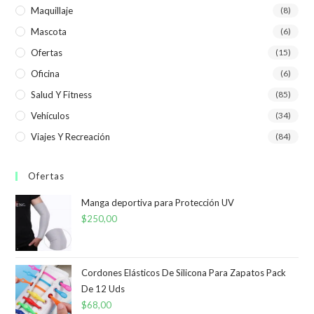
Maquillaje
(8)
Mascota
(6)
Ofertas
(15)
Oficina
(6)
Salud Y Fitness
(85)
Vehículos
(34)
Viajes Y Recreación
(84)
Ofertas
Manga deportiva para Protección UV
$
250,00
Cordones Elásticos De Silicona Para Zapatos Pack
De 12 Uds
$
68,00