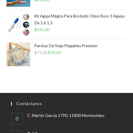
$
490,00
Kit Aguja Mágica Para Bordado Chino Ruso 3 Agujas
De 1.6 1.3
$
195,00
Perchas De Viaje Plegables Premium
$
75,00
El
$
30,00
El
precio
precio
original
actual
era:
es:
$75,00.
$30,00.
Contáctanos
C. Martín García 1790, 11800 Montevideo