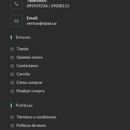
Teléfonos:
095959236 / 29038115
Email:
Se
ventas@opaa.uy
abre
en
Enlaces
tu
aplicación
Tienda
Quienes somos
Contáctanos
Carrrito
Cómo comprar
Finalizar compra
Políticas
Se
Términos y condiciones
abre
Se
Políticas de envío