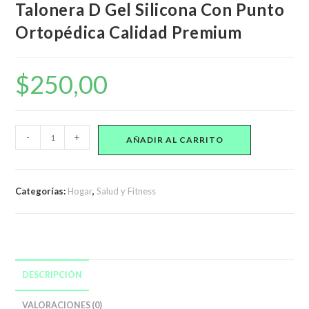
Talonera D Gel Silicona Con Punto
Ortopédica Calidad Premium
$
250,00
Talonera
-
+
AÑADIR AL CARRITO
D
Gel
Silicona
Categorías:
Hogar
,
Salud y Fitness
Con
Punto
Ortopédica
Calidad
Premium
DESCRIPCIÓN
cantidad
VALORACIONES (0)