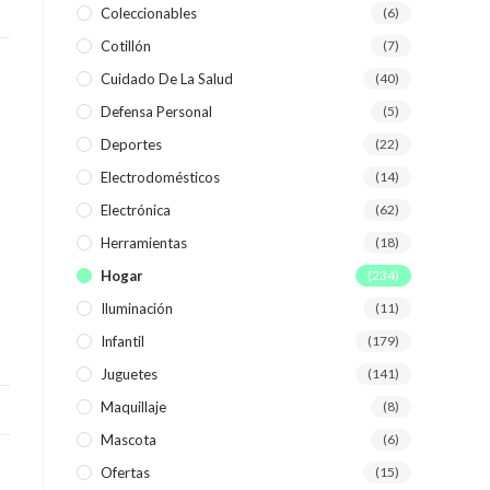
Coleccionables
(6)
Cotillón
(7)
WEB
Cuidado De La Salud
(40)
Defensa Personal
(5)
Deportes
(22)
Electrodomésticos
(14)
Electrónica
(62)
Herramientas
(18)
Hogar
(234)
Iluminación
(11)
Infantil
(179)
Juguetes
(141)
Maquillaje
(8)
Mascota
(6)
Ofertas
(15)