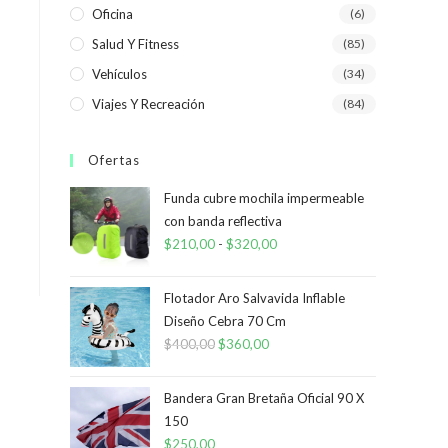
Oficina
(6)
Salud Y Fitness
(85)
Vehículos
(34)
Viajes Y Recreación
(84)
Ofertas
Funda cubre mochila impermeable
con banda reflectiva
$
210,00
-
$
320,00
Rango
de
precios:
Flotador Aro Salvavida Inflable
desde
Diseño Cebra 70 Cm
$
400,00
El
$
360,00
El
$210,00
precio
precio
hasta
original
actual
$320,00
Bandera Gran Bretaña Oficial 90 X
era:
es:
150
$
250,00
$400,00.
$360,00.