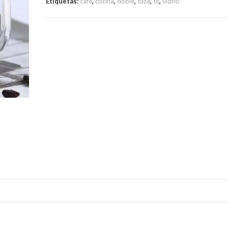
Etiquetas:
café
,
cocina
,
doble
,
taza
,
té
,
vidrio