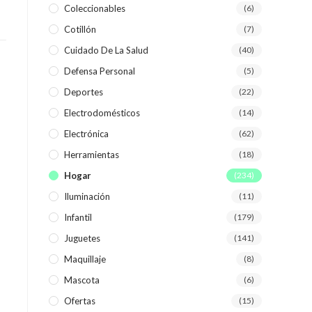
Coleccionables
(6)
Cotillón
(7)
WEB
Cuidado De La Salud
(40)
Defensa Personal
(5)
Deportes
(22)
Electrodomésticos
(14)
Electrónica
(62)
Herramientas
(18)
Hogar
(234)
Iluminación
(11)
Infantil
(179)
Juguetes
(141)
Maquillaje
(8)
Mascota
(6)
Ofertas
(15)