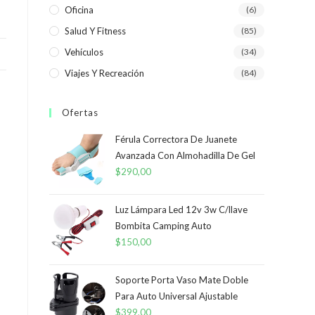
Oficina
(6)
Salud Y Fitness
(85)
Vehículos
(34)
Viajes Y Recreación
(84)
Ofertas
Férula Correctora De Juanete
Avanzada Con Almohadilla De Gel
$
290,00
Luz Lámpara Led 12v 3w C/llave
Bombita Camping Auto
$
150,00
Soporte Porta Vaso Mate Doble
Para Auto Universal Ajustable
$
399,00