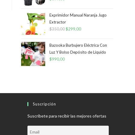
Exprimidor Manual Naranja Jugo
Extractor
$
350,00
El
$
299,00
El
precio
precio
original
actual
Bazooka Burbujero Eléctrica Con
era:
es:
Luz Y Bolso Depósito de Líquido
$
990,00
$350,00.
$299,00.
Suscripción
Suscríbete para recibir las mejores ofertas