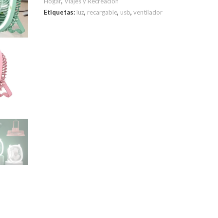
Hogar
,
Viajes y Recreación
Etiquetas:
luz
,
recargable
,
usb
,
ventilador