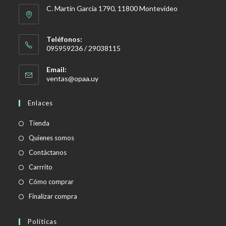
C. Martín García 1790, 11800 Montevideo
Teléfonos:
095959236 / 29038115
Email:
Se
ventas@opaa.uy
abre
en
Enlaces
tu
aplicación
Tienda
Quienes somos
Contáctanos
Carrrito
Cómo comprar
Finalizar compra
Políticas