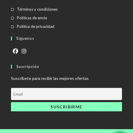
Se
Términos y condiciones
abre
Se
Políticas de envío
en
abre
Se
Política de privacidad
una
en
abre
Síguenos
nueva
una
en
pestaña
nueva
una
pestaña
nueva
Se
Se
pestaña
abre
Suscripción
abre
en
en
Suscríbete para recibir las mejores ofertas
una
una
nueva
nueva
pestaña
pestaña