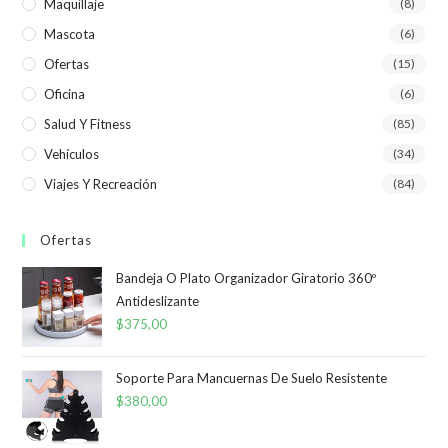
Maquillaje
(8)
Mascota
(6)
Ofertas
(15)
Oficina
(6)
Salud Y Fitness
(85)
Vehículos
(34)
Viajes Y Recreación
(84)
Ofertas
Bandeja O Plato Organizador Giratorio 360º
Antideslizante
$
375,00
Soporte Para Mancuernas De Suelo Resistente
$
380,00