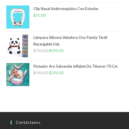
Clip Nasal Antirronquidos Con Estuche
$
50,00
Lámpara Silicona Veladora Oso Panda Táctil
Recargable Usb
$
750,00
El
$
599,00
El
precio
precio
original
actual
Flotador Aro Salvavida Inflable De Tiburon 70 Cm
era:
es:
$
490,00
El
$
299,00
El
$750,00.
$599,00.
precio
precio
original
actual
era:
es:
$490,00.
$299,00.
Contáctanos