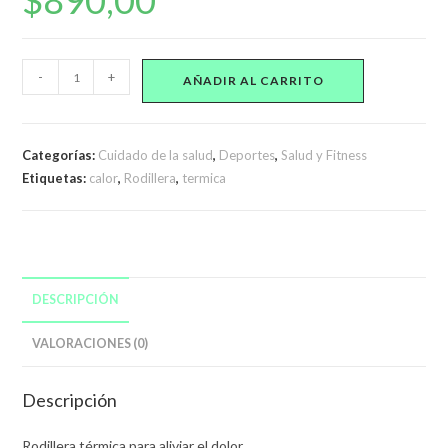
$
890,00
Rodillera
-
+
AÑADIR AL CARRITO
Térmica
Terapia
De
Categorías:
Cuidado de la salud
,
Deportes
,
Salud y Fitness
Calor
Etiquetas:
calor
,
Rodillera
,
termica
Alivio
Dolor
Lesiones
cantidad
DESCRIPCIÓN
VALORACIONES (0)
Descripción
Rodillera térmica para aliviar el dolor.