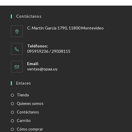
Contáctanos
C. Martín García 1790, 11800 Montevideo
Teléfonos:
095959236 / 29038115
Email:
Se
ventas@opaa.uy
abre
en
Enlaces
tu
aplicación
Tienda
Quienes somos
Contáctanos
Carrrito
Cómo comprar