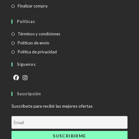
Finalizar compra
Políticas
Se
Términos y condiciones
abre
Se
Políticas de envío
en
abre
Se
Política de privacidad
una
en
abre
Síguenos
nueva
una
en
pestaña
nueva
una
pestaña
nueva
Se
Se
pestaña
abre
Suscripción
abre
en
en
Suscríbete para recibir las mejores ofertas
una
una
nueva
nueva
pestaña
pestaña