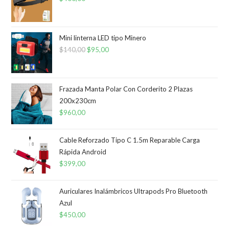
Mini linterna LED tipo Minero
$
140,00
El
$
95,00
El
precio
precio
original
actual
era:
es:
Frazada Manta Polar Con Corderito 2 Plazas
200x230cm
$140,00.
$95,00.
$
960,00
Cable Reforzado Tipo C 1.5m Reparable Carga
Rápida Android
$
399,00
Auriculares Inalámbricos Ultrapods Pro Bluetooth
Azul
$
450,00