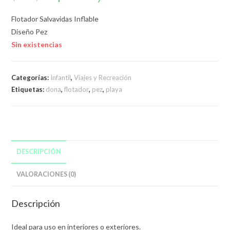
original
actual
era:
es:
$299,00.
$224,00.
Flotador Salvavidas Inflable
Diseño Pez
Sin existencias
Categorías:
Infantil
,
Viajes y Recreación
Etiquetas:
dona
,
flotador
,
pez
,
playa
DESCRIPCIÓN
VALORACIONES (0)
Descripción
Ideal para uso en interiores o exteriores.