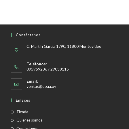
Contáctanos
C. Martín García 1790, 11800 Montevideo
Teléfonos:
095959236 / 29038115
Email:
Se
ventas@opaa.uy
abre
en
Enlaces
tu
aplicación
Tienda
Quienes somos
Contáctanos