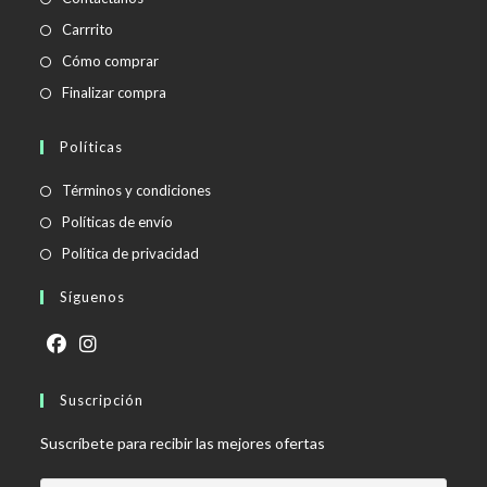
Carrrito
Cómo comprar
Finalizar compra
Políticas
Se
Términos y condiciones
abre
Se
Políticas de envío
en
abre
Se
Política de privacidad
una
en
abre
Síguenos
nueva
una
en
pestaña
nueva
una
pestaña
nueva
Se
Se
pestaña
abre
Suscripción
abre
en
en
Suscríbete para recibir las mejores ofertas
una
una
nueva
nueva