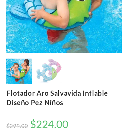
Flotador Aro Salvavida Inflable
Diseño Pez Niños
$
224,00
El
El
precio
precio
$
299,00