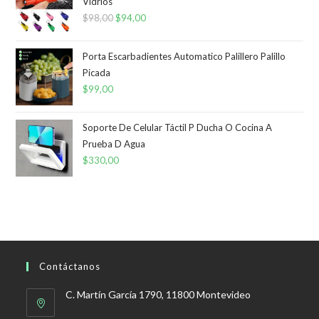
Vidrios
$
98,00
El
$
94,00
El
precio
precio
original
actual
Porta Escarbadientes Automatico Palillero Palillo
era:
es:
Picada
$
99,00
$98,00.
$94,00.
Soporte De Celular Táctil P Ducha O Cocina A
Prueba D Agua
$
330,00
Contáctanos
C. Martín García 1790, 11800 Montevideo