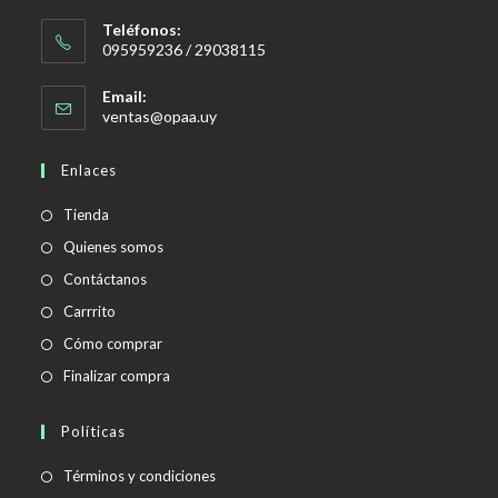
Teléfonos:
095959236 / 29038115
Email:
Se
ventas@opaa.uy
abre
en
Enlaces
tu
aplicación
Tienda
Quienes somos
Contáctanos
Carrrito
Cómo comprar
Finalizar compra
Políticas
Se
Términos y condiciones