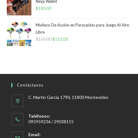
Ninja Wallet
$
180,00
Muñeco De Acción en Paracaídas para Juego Al Aire
Libre
$
150,00
El
$
110,00
El
precio
precio
original
actual
era:
es:
$150,00.
$110,00.
Contáctanos
C. Martín García 1790, 11800 Montevideo
Teléfonos:
095959236 / 29038115
Email: