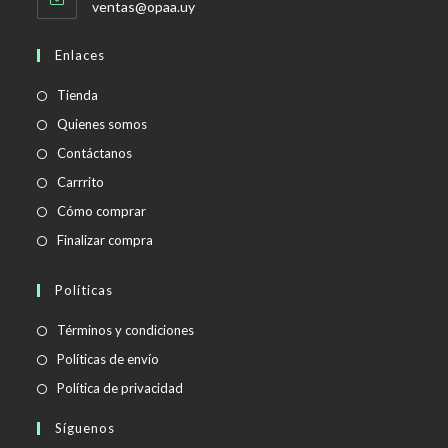
Se
ventas@opaa.uy
abre
en
Enlaces
tu
aplicación
Tienda
Quienes somos
Contáctanos
Carrrito
Cómo comprar
Finalizar compra
Políticas
Se
Términos y condiciones
abre
Se
Políticas de envío
en
abre
Se
Política de privacidad
una
en
abre
Síguenos
nueva
una
en