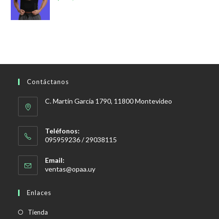
Contáctanos
C. Martín García 1790, 11800 Montevideo
Teléfonos:
095959236 / 29038115
Email:
Se
ventas@opaa.uy
abre
en
Enlaces
tu
aplicación
Tienda