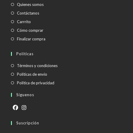
Quienes somos
Contáctanos
Carrrito
Cómo comprar
Finalizar compra
Políticas
Se
Términos y condiciones
abre
Se
Políticas de envío
en
abre
Se
Política de privacidad
una
en
abre
Síguenos
nueva
una
en
pestaña
nueva
una
pestaña
nueva
Se
Se
pestaña
abre
Suscripción
abre
en
en