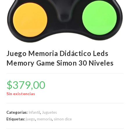
Juego Memoria Didáctico Leds
Memory Game Simon 30 Niveles
$
379,00
Sin existencias
Categorías:
Infantil
,
Juguetes
Etiquetas:
juego
,
memoria
,
simon dice