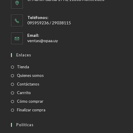
Teléfonos:
095959236 / 29038115
Email:
Se
ventas@opaa.uy
abre
en
Enlaces
tu
aplicación
Tienda
Quienes somos
Contáctanos
Carrrito
Cómo comprar
Finalizar compra
Políticas