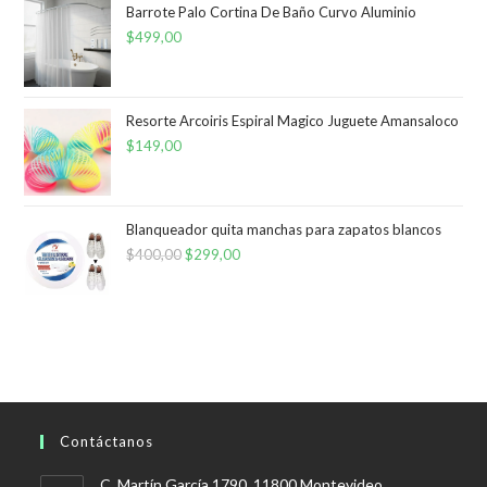
Barrote Palo Cortina De Baño Curvo Aluminio
$
499,00
Resorte Arcoiris Espiral Magico Juguete Amansaloco
$
149,00
Blanqueador quita manchas para zapatos blancos
$
400,00
El
$
299,00
El
precio
precio
original
actual
era:
es:
$400,00.
$299,00.
Contáctanos
C. Martín García 1790, 11800 Montevideo