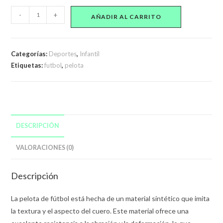
Pelota
-
+
AÑADIR AL CARRITO
De
Fútbol
N°
Categorías:
Deportes
,
Infantil
5
Etiquetas:
futbol
,
pelota
Celeste
cantidad
DESCRIPCIÓN
VALORACIONES (0)
Descripción
La pelota de fútbol está hecha de un material sintético que imita
la textura y el aspecto del cuero. Este material ofrece una