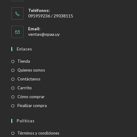
Teléfonos:
095959236 / 29038115
Email:
Se
ventas@opaa.uy
abre
en
Enlaces
tu
aplicación
Tienda
Quienes somos
Contáctanos
Carrrito
Cómo comprar
Finalizar compra
Políticas
Se
Términos y condiciones