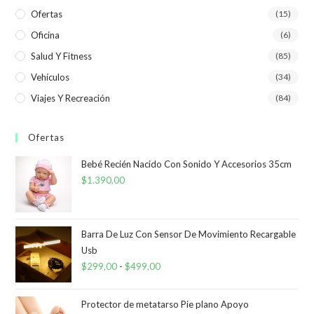
Ofertas
(15)
Oficina
(6)
Salud Y Fitness
(85)
Vehículos
(34)
Viajes Y Recreación
(84)
Ofertas
Bebé Recién Nacido Con Sonido Y Accesorios 35cm
$
1.390,00
Barra De Luz Con Sensor De Movimiento Recargable
Usb
$
299,00
-
$
499,00
Rango
de
precios:
Protector de metatarso Pie plano Apoyo