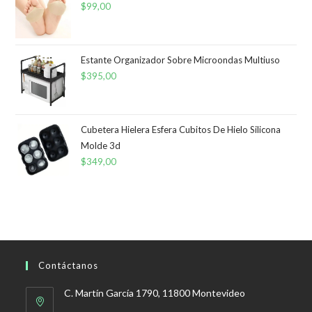
desde
$
99,00
$299,00
hasta
$499,00
Estante Organizador Sobre Microondas Multiuso
$
395,00
Cubetera Hielera Esfera Cubitos De Hielo Silicona
Molde 3d
$
349,00
Contáctanos
C. Martín García 1790, 11800 Montevideo