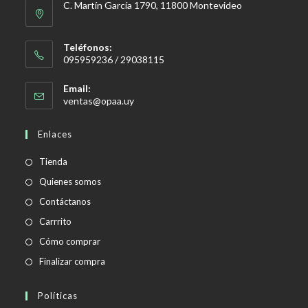
C. Martín García 1790, 11800 Montevideo
Teléfonos:
095959236 / 29038115
Email:
Se
ventas@opaa.uy
abre
en
Enlaces
tu
aplicación
Tienda
Quienes somos
Contáctanos
Carrrito
Cómo comprar
Finalizar compra
Políticas