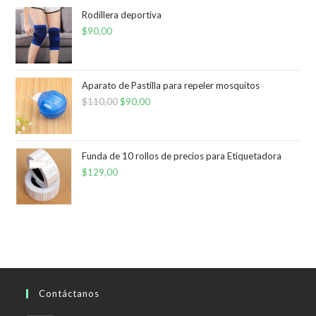
Rodillera deportiva
$
90,00
Aparato de Pastilla para repeler mosquitos
$
110,00
El
$
90,00
El
precio
precio
original
actual
era:
es:
Funda de 10 rollos de precios para Etiquetadora
$
129,00
$110,00.
$90,00.
Contáctanos