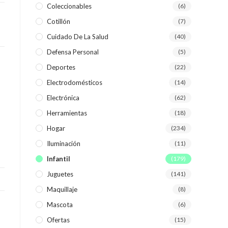
Coleccionables
(6)
Cotillón
(7)
WEB
Cuidado De La Salud
(40)
Defensa Personal
(5)
Deportes
(22)
Electrodomésticos
(14)
Electrónica
(62)
Herramientas
(18)
Hogar
(234)
Iluminación
(11)
Infantil
(179)
Juguetes
(141)
Maquillaje
(8)
Mascota
(6)
Ofertas
(15)