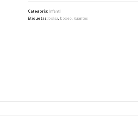
Categoría:
Infantil
Etiquetas:
bolsa
,
boxeo
,
guantes