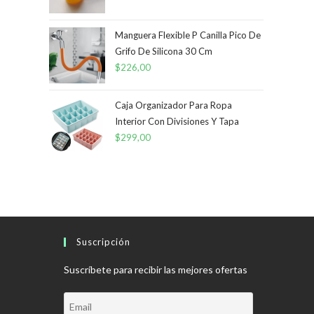
original
actual
era:
es:
Manguera Flexible P Canilla Pico De
Grifo De Silicona 30 Cm
$120,00.
$84,00.
$
226,00
Caja Organizador Para Ropa
Interior Con Divisiones Y Tapa
$
299,00
Suscripción
Suscríbete para recibir las mejores ofertas