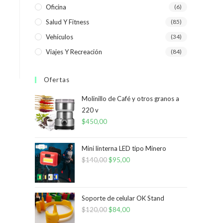
Oficina
(6)
Salud Y Fitness
(85)
Vehículos
(34)
Viajes Y Recreación
(84)
Ofertas
Molinillo de Café y otros granos a
220 v
$
450,00
Mini linterna LED tipo Minero
$
140,00
El
$
95,00
El
precio
precio
original
actual
era:
es:
Soporte de celular OK Stand
$
120,00
$140,00.
El
$
84,00
$95,00.
El
precio
precio